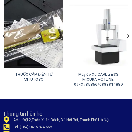
THƯỚC CẶP ĐIỆN TỬ
Máy đo 3d CARL ZEISS
MITUTOYO
MICURA HOTLINE:
0943735866/0888814889
Thông tin liên hệ
Add: Đội 2,Thôn Xuân Bách, Xã Nội Bài, Thành Phố Hà Nội.
Tel: (+84) 0435 824 668