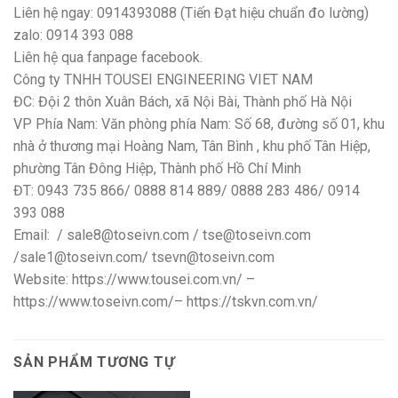
Liên hệ ngay: 0914393088 (Tiến Đạt hiệu chuẩn đo lường)
zalo: 0914 393 088
Liên hệ qua fanpage facebook.
Công ty TNHH TOUSEI ENGINEERING VIET NAM
ĐC: Đội 2 thôn Xuân Bách, xã Nội Bài, Thành phố Hà Nội
VP Phía Nam: Văn phòng phía Nam: Số 68, đường số 01, khu
nhà ở thương mại Hoàng Nam, Tân Bình , khu phố Tân Hiệp,
phường Tân Đông Hiệp, Thành phố Hồ Chí Minh
ĐT: 0943 735 866/ 0888 814 889/ 0888 283 486/ 0914
393 088
Email: / sale8@toseivn.com / tse@toseivn.com
/sale1@toseivn.com/ tsevn@toseivn.com
Website: https://www.tousei.com.vn/ –
https://www.toseivn.com/– https://tskvn.com.vn/
SẢN PHẨM TƯƠNG TỰ