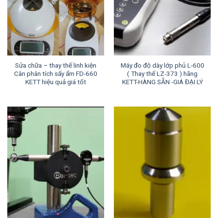
Sửa chữa – thay thế linh kiện
Máy đo độ dày lớp phủ L-600
Cân phân tích sấy ẩm FD-660
( Thay thế LZ-373 ) hãng
KETT hiệu quả giá tốt
KETT-HÀNG SẴN -GIÁ ĐẠI LÝ