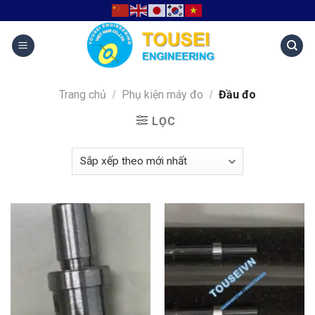
Trang chủ
Phụ kiện máy đo
Đầu đo
/
/
LỌC