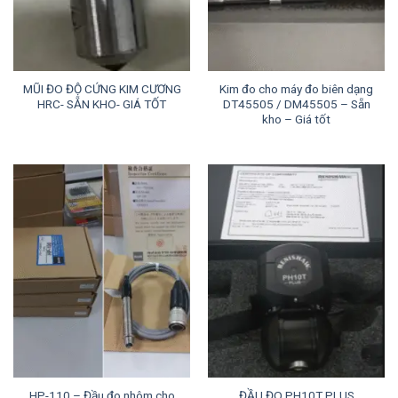
MŨI ĐO ĐỘ CỨNG KIM CƯƠNG
Kim đo cho máy đo biên dạng
HRC- SẴN KHO- GIÁ TỐT
DT45505 / DM45505 – Sẵn
kho – Giá tốt
HP-110 – Đầu đo nhôm cho
ĐẦU ĐO PH10T PLUS