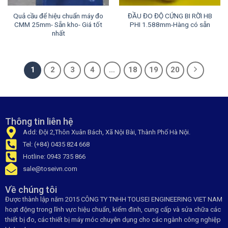
Quả cầu để hiệu chuẩn máy đo
ĐẦU ĐO ĐỘ CỨNG BI RỜI HB
CMM 25mm- Sẵn kho- Giá tốt
PHI 1.588mm-Hàng có sẵn
nhất
1
2
3
4
…
18
19
20
Thông tin liên hệ
Add: Đội 2,Thôn Xuân Bách, Xã Nội Bài, Thành Phố Hà Nội.
Tel: (+84) 0435 824 668
Hotline: 0943 735 866
sale@toseivn.com
Về chúng tôi
Được thành lập năm 2015 CÔNG TY TNHH TOUSEI ENGINEERING VIET NAM
hoạt động trong lĩnh vực hiệu chuẩn, kiểm đinh, cung cấp và sửa chữa các
thiết bị đo, các thiết bị máy móc chuyên dụng cho các ngành công nghiệp