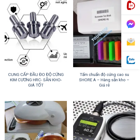
CUNG CẤP ĐẦU ĐO ĐỘ CỨNG
Tấm chuẩn độ cứng cao su
KIM CƯƠNG HRC- SẴN KHO-
SHORE A – Hàng sẵn kho –
GIÁ TỐT
Giá rẻ