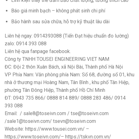
Linh kiện thay thế đảm bảo chất lượng, tương thích cao
Báo giá minh bạch – không phát sinh chi phí
Bảo hành sau sửa chữa, hỗ trợ kỹ thuật lâu dài
Liên hệ ngay: 0914393088 (Tiến Đạt hiệu chuẩn đo lường)
zalo: 0914 393 088
Liên hệ qua fanpage facebook.
Công ty TNHH TOUSEI ENGINEERING VIET NAM
ĐC: Đội 2 thôn Xuân Bách, xã Nội Bài, Thành phố Hà Nội
VP Phía Nam: Văn phòng phía Nam: Số 68, đường số 01, khu
nhà ở thương mại Hoàng Nam, Tân Bình , khu phố Tân Hiệp,
phường Tân Đông Hiệp, Thành phố Hồ Chí Minh
ĐT: 0943 735 866/ 0888 814 889/ 0888 283 486/ 0914
393 088
Email: / sale8@toseivn.com / tse@toseivn.com
/sale1@toseivn.com/ tsevn@toseivn.com
Website: https://www.tousei.com.vn/ –
https://www.toseivn.com/– https://tskvn.com.vn/