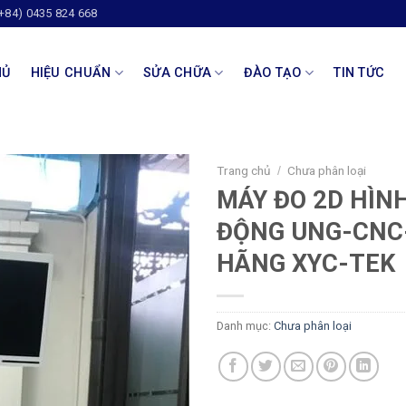
(+84) 0435 824 668
HỦ
HIỆU CHUẨN
SỬA CHỮA
ĐÀO TẠO
TIN TỨC
Trang chủ
Chưa phân loại
/
MÁY ĐO 2D HÌN
ĐỘNG UNG-CNC
HÃNG XYC-TEK
Danh mục:
Chưa phân loại