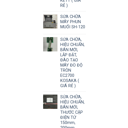
KETT ( GIÁ
RẺ )
SỬA CHỮA
MÁY PHUN
MUỐI SH-120
SỬA CHỮA,
HIỆU CHUẨN,
BÁN MỚI,
LẮP ĐẶT,
ĐÀO TẠO
MÁY ĐO ĐỘ
TRÒN
EC2700
KOSAKA (
GIÁ RẺ )
SỬA CHỮA,
HIỆU CHUẨN,
BÁN MỚI,
THƯỚC CẶP
ĐIỆN TỬ
150mm,
200mm,