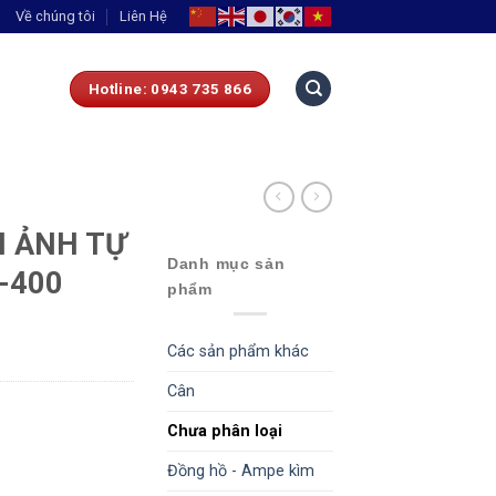
Về chúng tôi
Liên Hệ
Hotline: 0943 735 866
H ẢNH TỰ
Danh mục sản
-400
phẩm
Các sản phẩm khác
Cân
Chưa phân loại
Đồng hồ - Ampe kìm