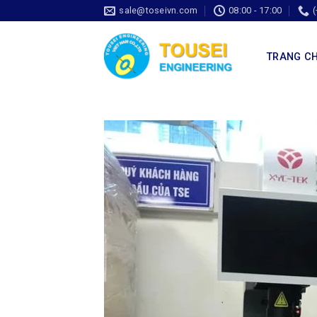
sale@toseivn.com
08:00 - 17:00
TRANG C