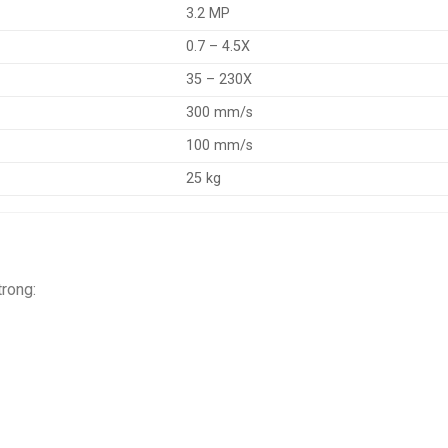
3.2 MP
0.7 – 4.5X
35 – 230X
300 mm/s
100 mm/s
25 kg
rong: