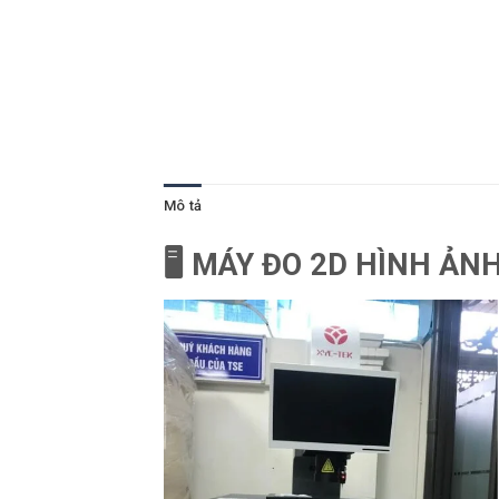
Mô tả
🖥️ MÁY ĐO 2D HÌNH Ả