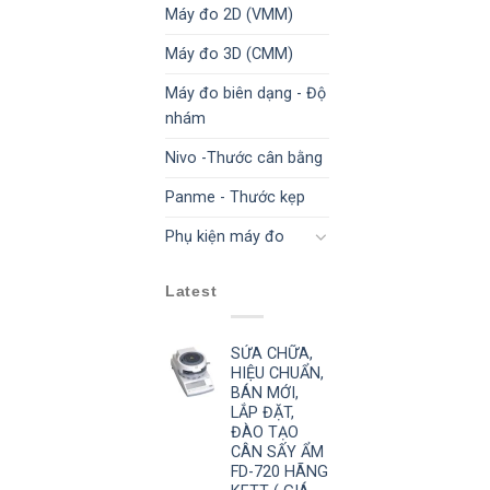
Máy đo 2D (VMM)
Máy đo 3D (CMM)
Máy đo biên dạng - Độ
nhám
Nivo -Thước cân bằng
Panme - Thước kẹp
Phụ kiện máy đo
Latest
SỬA CHỮA,
HIỆU CHUẨN,
BÁN MỚI,
LẮP ĐẶT,
ĐÀO TẠO
CÂN SẤY ẨM
FD-720 HÃNG