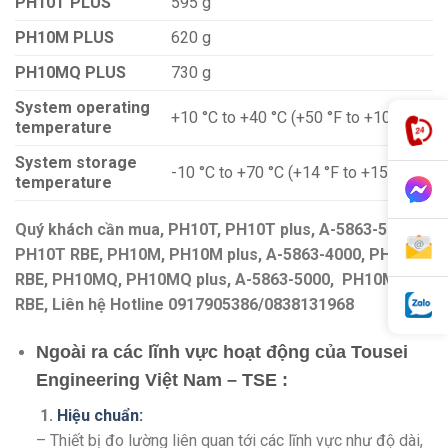
PH10T PLUS
595 g
PH10M PLUS
620 g
PH10MQ PLUS
730 g
System operating
+10 °C to +40 °C (+50 °F to +104 °F)
temperature
System storage
-10 °C to +70 °C (+14 °F to +158 °F)
temperature
Quý khách cần mua, PH10T, PH10T plus, A-5863-5000,
PH10T RBE, PH10M, PH10M plus, A-5863-4000, PH10M
RBE, PH10MQ, PH10MQ plus, A-5863-5000, PH10MQ
RBE, Liên hệ Hotline 0917905386/0838131968
Ngoài ra các lĩnh vực hoạt động của Tousei
Engineering Việt Nam – TSE :
1.
Hiệu chuẩn:
– Thiết bị đo lường liên quan tới các lĩnh vực như độ dài,