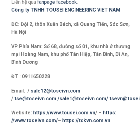
Liên hệ qua
fanpage facebook
.
Công ty TNHH TOUSEI ENGINEERING VIET NAM
ĐC: Đội 2, thôn Xuân Bách, xã Quang Tiến, Sóc Sơn,
Hà Nội
VP Phía Nam: Số 68, đường số 01, khu nhà ở thương
mại Hoàng Nam, khu phố Tân Hiệp, Tân Bình, Dĩ An,
Bình Dương
ĐT : 0911650228
Email: /
sale12@toseivn.com
/
tse@toseivn.com
/sale1@toseivn.com/
tsevn@tose
Website:
https://www.tousei.com.vn
/ –
https:
//www.toseivn.com/
–
https://tskvn.com.vn