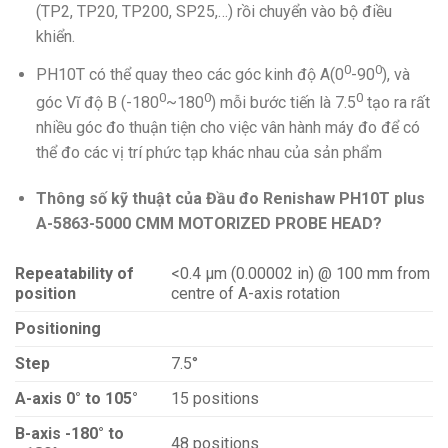
(TP2, TP20, TP200, SP25,…) rồi chuyển vào bộ điều
khiển.
0
0
PH10T có thể quay theo các góc kinh độ A(0
-90
), và
0
0
0
góc Vĩ độ B (-180
~180
) mỗi bước tiến là 7.5
tạo ra rất
nhiều góc đo thuận tiện cho việc vân hành máy đo để có
thể đo các vị trí phức tạp khác nhau của sản phẩm
Thông số kỹ thuật của Đầu đo Renishaw PH10T plus
A-5863-5000
CMM MOTORIZED PROBE HEAD?
Repeatability of
<0.4 μm (0.00002 in) @ 100 mm from
position
centre of A-axis rotation
Positioning
Step
7.5°
A-axis 0° to 105°
15 positions
B-axis -180° to
48 positions