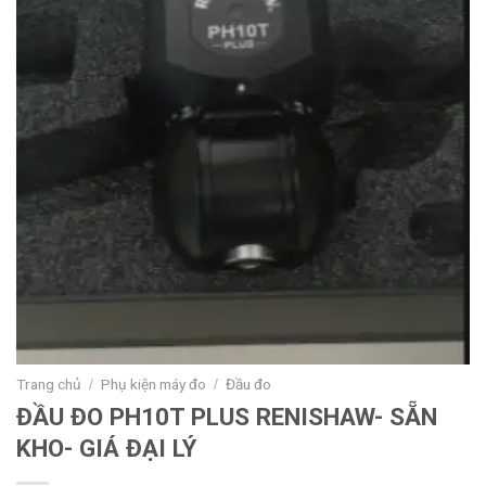
Trang chủ
Phụ kiện máy đo
Đầu đo
/
/
ĐẦU ĐO PH10T PLUS RENISHAW- SẴN
KHO- GIÁ ĐẠI LÝ