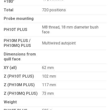
+180°
Total
720 positions
Probe mounting
M8 thread, 18 mm diameter bush
PH10T PLUS
face
PH10M PLUS /
Multiwired autojoint
PH10MQ PLUS
Dimensions from
quill face
XY (all)
62 mm
Z (PH10T PLUS)
102 mm
Z (PH10M PLUS)
117 mm
Z (PH10MQ PLUS)
73 mm
Weight