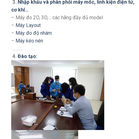
3.
Nhập khẩu và phân phối máy móc, linh kiện điện tử,
cơ khí…
– Máy đo 2D, 3D,… các hãng đầy đủ model
–
Máy Layout
–
Máy đo độ nhám
–
Máy kéo nén
………..
4.
Đào tạo: