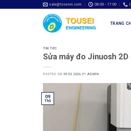
sale@toseivn.com
08:00 - 17:00
TRANG C
TIN TỨC
Sửa máy đo Jinuosh 2
POSTED ON
09.05.2026
BY
ADMIN
09
Th5