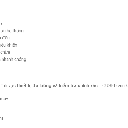
o
 ưu hệ thống
n đầu
iều khiển
 chữa
xa nhanh chóng
 lĩnh vực
thiết bị đo lường và kiểm tra chính xác
, TOUSEI cam k
g máy
hí