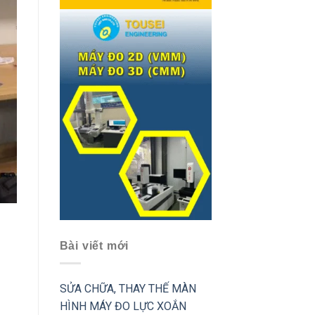
l
Bài viết mới
SỬA CHỮA, THAY THẾ MÀN
HÌNH MÁY ĐO LỰC XOẮN