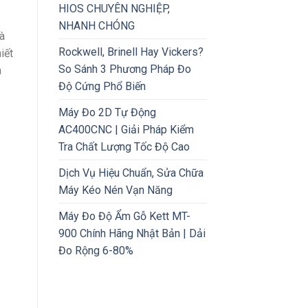
HIOS CHUYÊN NGHIỆP,
NHANH CHÓNG
à
Rockwell, Brinell Hay Vickers?
iết
So Sánh 3 Phương Pháp Đo
h
Độ Cứng Phổ Biến
Máy Đo 2D Tự Động
AC400CNC | Giải Pháp Kiểm
Tra Chất Lượng Tốc Độ Cao
Dịch Vụ Hiệu Chuẩn, Sửa Chữa
Máy Kéo Nén Vạn Năng
Máy Đo Độ Ẩm Gỗ Kett MT-
900 Chính Hãng Nhật Bản | Dải
Đo Rộng 6-80%