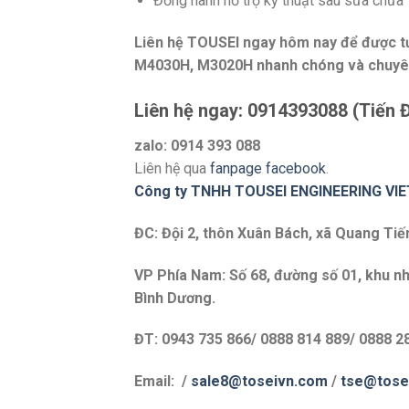
Đồng hành hỗ trợ kỹ thuật sau sửa chữa
Liên hệ TOUSEI ngay hôm nay để được t
M4030H, M3020H nhanh chóng và chuyê
Liên hệ ngay: 0914393088 (Tiến 
zalo: 0914 393 088
Liên hệ qua
fanpage facebook
.
Công ty TNHH TOUSEI ENGINEERING VI
ĐC: Đội 2, thôn Xuân Bách, xã Quang Tiế
VP Phía Nam: Số 68, đường số 01, khu nh
Bình Dương.
ĐT: 0943 735 866/ 0888 814 889/ 0888 2
Email: /
sale8@toseivn.com
/
tse@tose