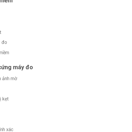
n mềm
t
y đo
n mềm
 cứng máy đo
nh ảnh mờ
ị kẹt
ính xác