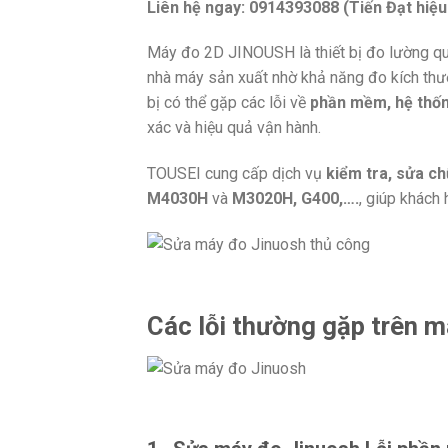
Liên hệ ngay: 0914393088 (Tiến Đạt hiệ
Máy đo 2D JINOUSH là thiết bị đo lường q
nhà máy sản xuất nhờ khả năng đo kích thước
bị có thể gặp các lỗi về
phần mềm, hệ thốn
xác và hiệu quả vận hành.
TOUSEI cung cấp dịch vụ
kiểm tra, sửa c
M4030H
và
M3020H, G400,….
, giúp khách 
Các lỗi thường gặp trên