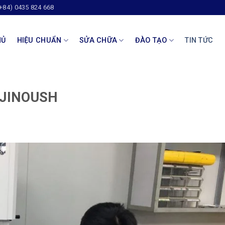
(+84) 0435 824 668
HỦ
HIỆU CHUẨN
SỬA CHỮA
ĐÀO TẠO
TIN TỨC
D JINOUSH