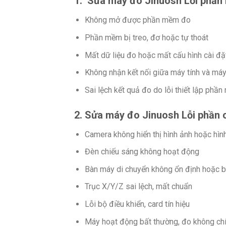
1. Sửa máy đo Jinuosh Lỗi phầ
Không mở được phần mềm đo
Phần mềm bị treo, đơ hoặc tự thoát
Mất dữ liệu đo hoặc mất cấu hình cài đặ
Không nhận kết nối giữa máy tính và má
Sai lệch kết quả đo do lỗi thiết lập phầ
2. Sửa máy đo Jinuosh Lỗi phần
Camera không hiển thị hình ảnh hoặc hì
Đèn chiếu sáng không hoạt động
Bàn máy di chuyển không ổn định hoặc b
Trục X/Y/Z sai lệch, mất chuẩn
Lỗi bộ điều khiển, card tín hiệu
Máy hoạt động bất thường, đo không ch