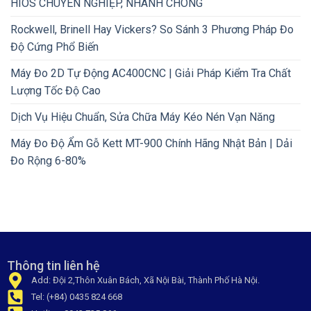
HIOS CHUYÊN NGHIỆP, NHANH CHÓNG
Rockwell, Brinell Hay Vickers? So Sánh 3 Phương Pháp Đo
Độ Cứng Phổ Biến
Máy Đo 2D Tự Động AC400CNC | Giải Pháp Kiểm Tra Chất
Lượng Tốc Độ Cao
Dịch Vụ Hiệu Chuẩn, Sửa Chữa Máy Kéo Nén Vạn Năng
Máy Đo Độ Ẩm Gỗ Kett MT-900 Chính Hãng Nhật Bản | Dải
Đo Rộng 6-80%
Thông tin liên hệ
Add: Đội 2,Thôn Xuân Bách, Xã Nội Bài, Thành Phố Hà Nội.
Tel: (+84) 0435 824 668