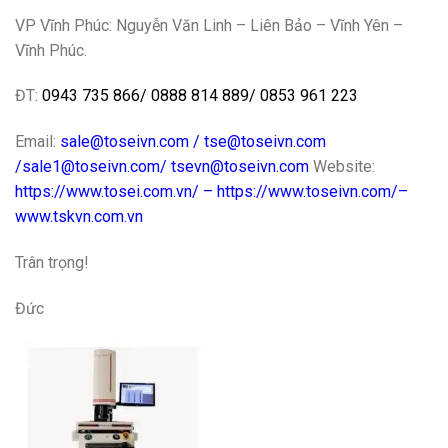
VP Vĩnh Phúc: Nguyễn Văn Linh – Liên Bảo – Vĩnh Yên –
Vĩnh Phúc.
ĐT:
0943 735 866
/
0888 814 889
/
0853 961 223
Email:
sale@toseivn.com
/
tse@toseivn.com
/
sale1@toseivn.com
/
tsevn@toseivn.com
Website:
https://www.tosei.com.vn/
–
https://www.toseivn.com/–
www.tskvn.com.vn
Trân trọng!
Đức