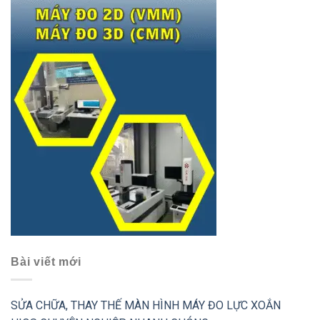
Bài viết mới
SỬA CHỮA, THAY THẾ MÀN HÌNH MÁY ĐO LỰC XOẮN