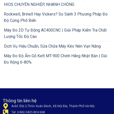
HIOS CHUYÊN NGHIỆP, NHANH CHÓNG
Rockwell, Brinell Hay Vickers? So Sánh 3 Phương Pháp Đo
Độ Cứng Phổ Biến
Máy Đo 2D Tự Động AC400CNC | Giải Pháp Kiểm Tra Chất
Lượng Tốc Độ Cao
Dịch Vụ Hiệu Chuẩn, Sửa Chữa Máy Kéo Nén Vạn Năng
Máy Đo Độ Ẩm Gỗ Kett MT-900 Chính Hãng Nhật Bản | Dải
Đo Rộng 6-80%
Thông tin liên hệ
Add: Đội 2,Thôn Xuân Bách, Xã Nội Bài, Thành Phố Hà Nội.
Tel: (+84) 0435 824 668