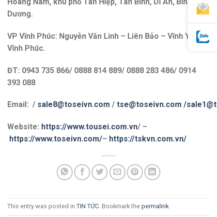
Hoàng Nam, khu phố Tân Hiệp, Tân Bình, Dĩ An, Bình
Dương.
VP Vĩnh Phúc: Nguyễn Văn Linh – Liên Bảo – Vĩnh Yên –
Vĩnh Phúc.
ĐT: 0943 735 866/ 0888 814 889/ 0888 283 486/ 0914
393 088
Email: /
sale8@toseivn.com
/
tse@toseivn.com
/sale1@t
Website:
https://www.tousei.com.vn
/ –
https://www.toseivn.com/
–
https://tskvn.com.vn/
This entry was posted in
TIN TỨC
. Bookmark the
permalink
.