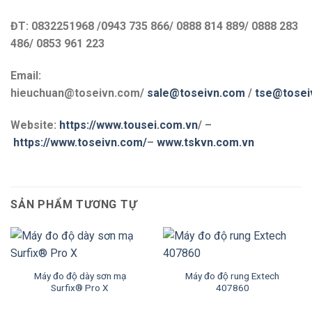
ĐT: 0832251968 /0943 735 866/ 0888 814 889/ 0888 283
486/ 0853 961 223
Email:
hieuchuan@toseivn.com/
sale@toseivn.com
/
tse@tosei
Website:
https://www.tousei.com.vn
/ –
https://www.toseivn.com/
–
www.tskvn.com.vn
SẢN PHẨM TƯƠNG TỰ
Máy đo độ dày sơn mạ
Máy đo độ rung Extech
Surfix® Pro X
407860