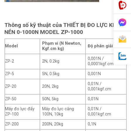
Thông số kỹ thuật của THIẾT BỊ ĐO LỰC KÉO,
NÉN 0-1000N MODEL ZP-1000
Phạm vi (N Newton,
Model
Độ phân giải
Kgf.cm kg)
0,001N /
ZP-2
2N, 0.2kg
0,0001kgf.cm
ZP-5
5N, 0.5kg
0,001N
0,01N /
ZP-20
20N, 2kg
0,001kgf.cm
ZP-50
50N, 5kg
0,01N
Máy đo lực đẩy
Máy đo lực căng
0,01N /
ZP-100
100N, 10kg
0,001kgf.cm
ZP-200
200N, 20kg
0,1N