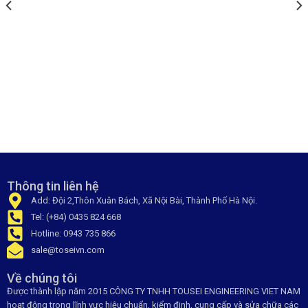
Thông tin liên hệ
Add: Đội 2,Thôn Xuân Bách, Xã Nội Bài, Thành Phố Hà Nội.
Tel: (+84) 0435 824 668
Hotline: 0943 735 866
sale@toseivn.com
Về chúng tôi
Được thành lập năm 2015 CÔNG TY TNHH TOUSEI ENGINEERING VIET NAM
hoạt động trong lĩnh vực hiệu chuẩn, kiểm đinh, cung cấp và sửa chữa các