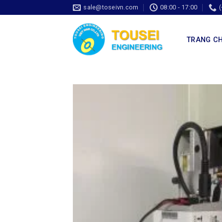
sale@toseivn.com
08:00 - 17:00
TRANG C