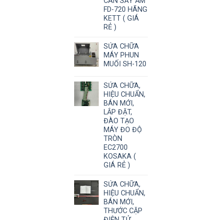
CÂN SẤY ẨM
FD-720 HÃNG
KETT ( GIÁ
RẺ )
SỬA CHỮA
MÁY PHUN
MUỐI SH-120
SỬA CHỮA,
HIỆU CHUẨN,
BÁN MỚI,
LẮP ĐẶT,
ĐÀO TẠO
MÁY ĐO ĐỘ
TRÒN
EC2700
KOSAKA (
GIÁ RẺ )
SỬA CHỮA,
HIỆU CHUẨN,
BÁN MỚI,
THƯỚC CẶP
ĐIỆN TỬ