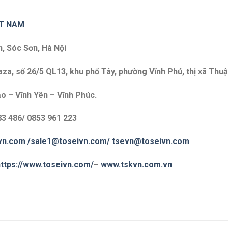
ET NAM
n, Sóc Sơn, Hà Nội
a, số 26/5 QL13, khu phố Tây, phường Vĩnh Phú, thị xã Thuậ
o – Vĩnh Yên – Vĩnh Phúc.
83 486/ 0853 961 223
vn.com
/sale1@toseivn.com/
tsevn@toseivn.com
ttps://www.toseivn.com/
–
www.tskvn.com.vn