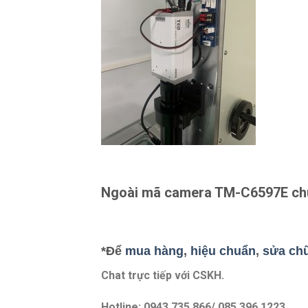
Ngoài mã camera TM-C6597E chún
*Để
mua hàng
,
hiệu chuẩn
,
sửa ch
Chat trực tiếp với
CSKH.
Hotline: 0943 735 866/ 085 396 1223