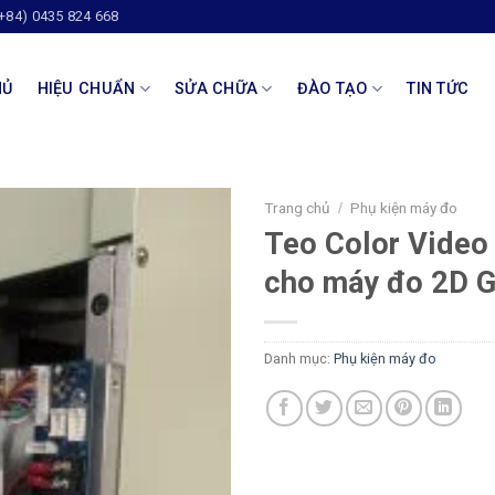
(+84) 0435 824 668
HỦ
HIỆU CHUẨN
SỬA CHỮA
ĐÀO TẠO
TIN TỨC
Trang chủ
Phụ kiện máy đo
/
Teo Color Video
cho máy đo 2D G
Danh mục:
Phụ kiện máy đo