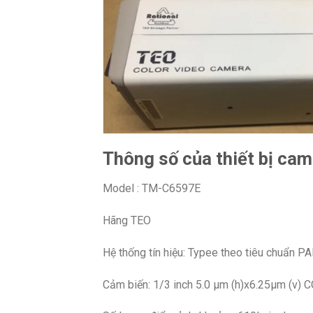
Thông số của thiết bị ca
Model : TM-C6597E
Hãng TEO
Hệ thống tín hiệu: Typee theo tiêu chuẩn P
Cảm biến: 1/3 inch 5.0 µm (h)x6.25µm (v) 