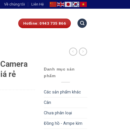
Về chúng tôi
Liên Hệ
Hotline: 0943 735 866
 Camera
Danh mục sản
iá rẻ
phẩm
Các sản phẩm khác
Cân
Chưa phân loại
Đồng hồ - Ampe kìm