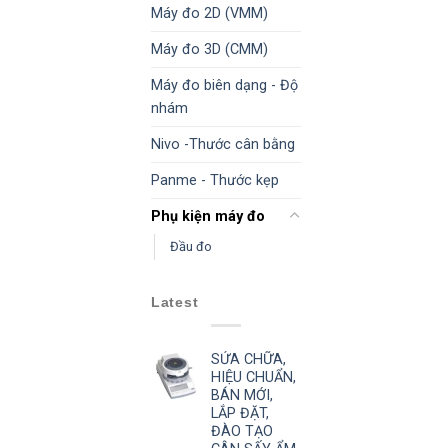
Máy đo 2D (VMM)
Máy đo 3D (CMM)
Máy đo biên dạng - Độ
nhám
Nivo -Thước cân bằng
Panme - Thước kẹp
Phụ kiện máy đo
Đầu đo
Latest
SỬA CHỮA,
HIỆU CHUẨN,
BÁN MỚI,
LẮP ĐẶT,
ĐÀO TẠO