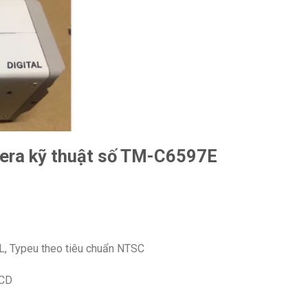
mera kỹ thuật số TM-C6597E
AL, Typeu theo tiêu chuẩn NTSC
CCD