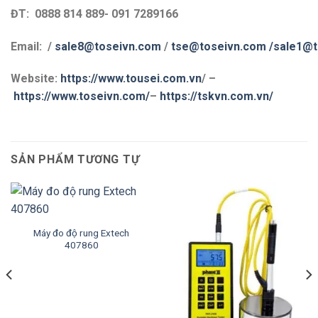
ĐT: 0888 814 889- 091 7289166
Email: /
sale8@toseivn.com
/
tse@toseivn.com
/sale1@t
Website:
https://www.tousei.com.vn
/ –
https://www.toseivn.com/
–
https://tskvn.com.vn/
SẢN PHẨM TƯƠNG TỰ
Máy đo độ rung Extech
407860