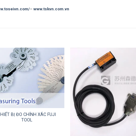
ww.toseivn.com/
–
www.tskvn.com.vn
HIẾT BỊ ĐO CHÍNH XÁC FUJI
TOOL
+