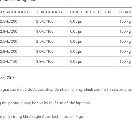
XY ACCURACY
Z ACCURACY
SCALE RESOLUTION
STAGE
2.5+L/200
2.5+L/100
0.05 µm
100 kg
2.8+L/200
3.0+L/100
0.05 µm
100 kg
2.5+L/200
2.5+L/100
0.05 µm
100 kg
2.8+L/200
3.0+L/100
0.05 µm
100 kg
3.5+L/150
3.8+L/100
0.05 µm
100 kg
xcel
701
:
n giải cao để có được các phép đo nhanh chóng, chính xác trên nhiều bộ phậ
thu phóng quang học và kỹ thuật số có thể lập trình.
ộ phận trong khi vẫn giữ được kích thước nhỏ gọn.