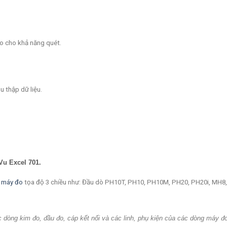
o cho khả năng quét.
u thập dữ liệu.
Vu Excel
701
.
a máy đo
tọa độ 3 chiều như: Đầu dò PH10T, PH10, PH10M, PH20, PH20i, MH8
òng kim đo, đầu đo, cáp kết nối và các linh, phụ kiện của các dòng máy đ