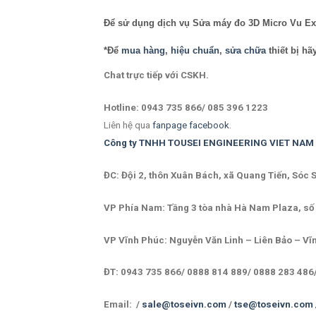
Để sử dụng dịch vụ
Sửa máy đo 3D Micro Vu
Ex
*Để
mua hàng
,
hiệu chuẩn
,
sửa chữa
thiết bị hã
Chat trực tiếp với
CSKH.
Hotline: 0943 735 866/ 085 396 1223
Liên hệ qua
fanpage facebook
.
Công ty TNHH TOUSEI ENGINEERING VIET NAM
ĐC: Đội 2, thôn Xuân Bách, xã Quang Tiến, Sóc 
VP Phía Nam: Tầng 3 tòa nhà Hà Nam Plaza, số 2
VP Vĩnh Phúc: Nguyễn Văn Linh – Liên Bảo – Vĩ
ĐT: 0943 735 866/ 0888 814 889/ 0888 283 486
Email: /
sale@toseivn.com
/
tse@toseivn.com