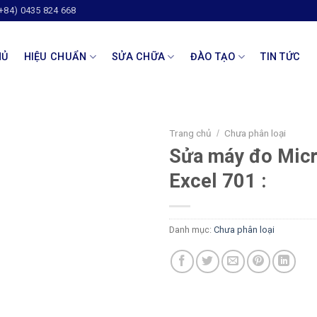
(+84) 0435 824 668
HỦ
HIỆU CHUẨN
SỬA CHỮA
ĐÀO TẠO
TIN TỨC
Trang chủ
Chưa phân loại
/
Sửa máy đo Mic
Excel 701 :
Danh mục:
Chưa phân loại