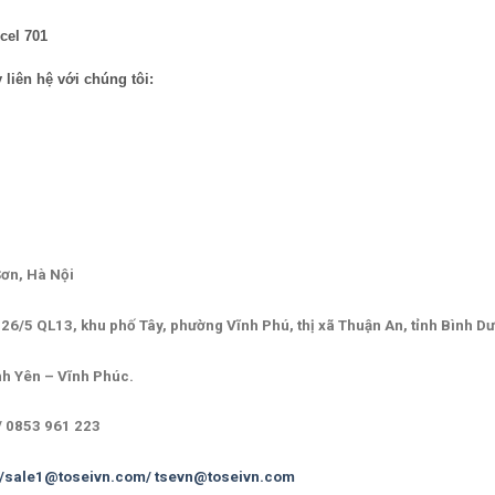
cel
701
y liên hệ với chúng tôi:
Sơn, Hà Nội
6/5 QL13, khu phố Tây, phường Vĩnh Phú, thị xã Thuận An, tỉnh Bình D
nh Yên – Vĩnh Phúc.
/ 0853 961 223
/sale1@toseivn.com/
tsevn@toseivn.com