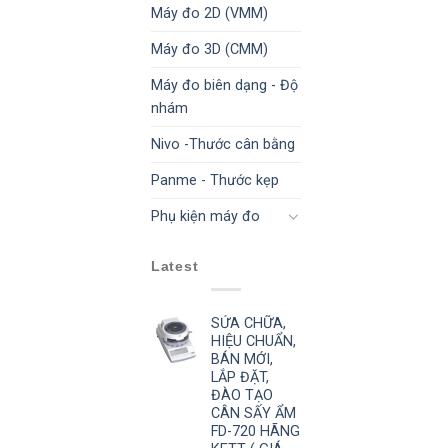
Máy đo 2D (VMM)
Máy đo 3D (CMM)
Máy đo biên dạng - Độ
nhám
Nivo -Thước cân bằng
Panme - Thước kẹp
Phụ kiện máy đo
Latest
SỬA CHỮA,
HIỆU CHUẨN,
BÁN MỚI,
LẮP ĐẶT,
ĐÀO TẠO
CÂN SẤY ẨM
FD-720 HÃNG