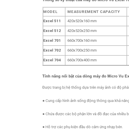
MODEL
MEASUREMENT CAPACITY
Excel 511
420x520x160 mm
Excel 512
420x520x250 mm
Excel 701
660x700x160 mm
Excel 702
660x700x250 mm
Excel 704
660x700x400 mm
Tính năng nổi bật của dòng máy đo
Micro Vu E
Được trang bị hệ thống dựa trên máy ảnh có độ phâ
● Cung cấp hình ảnh sống động thông qua khả năng 
● Chứa được các bộ phận lớn và đồ đạc của nhiều b
● Hỗ trợ các phụ kiện đầu dò cảm ứng nhạy bén.