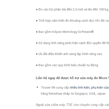
● Đo các bộ phận dài đến 2,5 mét và lên đến 100 kg.
● Tích hợp cảm biến đo khoảng cách dọc tốc độ ca
● Bao gồm InSpec Metrology Software®.
● Sử dụng tính năng phát hiện cạnh độc quyền để th
● Ưu đãi điều khiển ánh sáng lập trình nâng cao.
● Bao gồm các quy trình hiệu chuẩn tự động.
Liên hệ ngay để được hỗ trợ sửa máy đo
Micro 
Tousei VN cung cấp
nhiều linh kiện, phụ kiện củ
hãng Renishaw nhập từ Singapro, USA, Japan
Ngoài sửa chữa máy TSE còn chuyên cung cấp các d