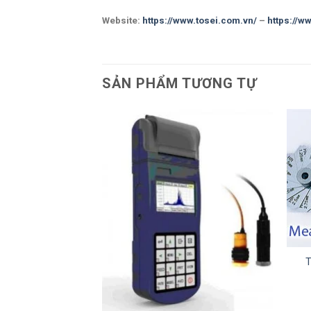
Website:
https://www.tosei.com.vn/
–
https://w
SẢN PHẨM TƯƠNG TỰ
+
T
ĐO BIÊN DẠNG
+
5505