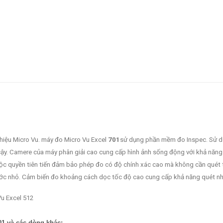
hiệu Micro Vu. máy đo Micro Vu Excel
701
sử dụng phần mềm đo Inspec. Sử d
 cậy. Camere của máy phân giải cao cung cấp hình ảnh sống động với khả năn
độc quyền tiên tiến đảm bảo phép đo có độ chính xác cao mà không cần quét
ước nhỏ. Cảm biến đo khoảng cách dọc tốc độ cao cung cấp khả năng quét nh
01 và các dòng khác: