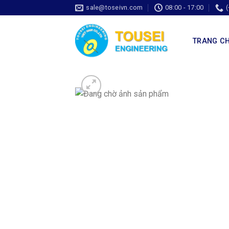
sale@toseivn.com
08:00 - 17:00
TRANG C