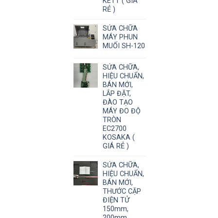
KETT ( GIÁ
RẺ )
SỬA CHỮA
MÁY PHUN
MUỐI SH-120
SỬA CHỮA,
HIỆU CHUẨN,
BÁN MỚI,
LẮP ĐẶT,
ĐÀO TẠO
MÁY ĐO ĐỘ
TRÒN
EC2700
KOSAKA (
GIÁ RẺ )
SỬA CHỮA,
HIỆU CHUẨN,
BÁN MỚI,
THƯỚC CẶP
ĐIỆN TỬ
150mm,
200mm,