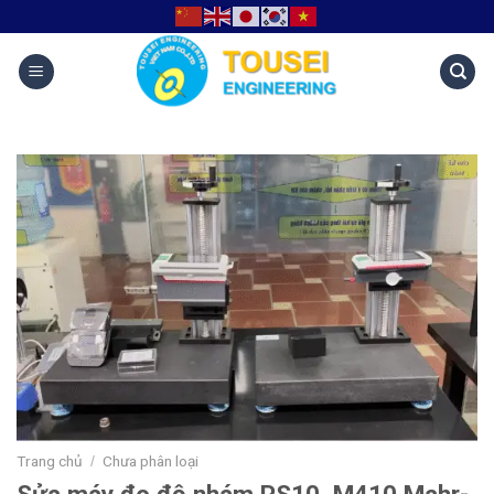
Trang chủ
Chưa phân loại
/
Sửa máy đo độ nhám PS10, M410 Mahr-