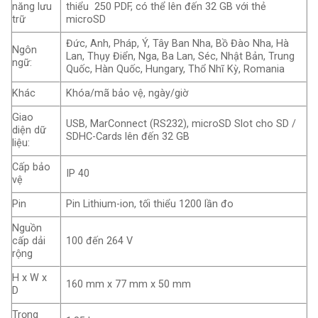
năng lưu
thiểu 250 PDF, có thể lên đến 32 GB với thẻ
trữ
microSD
Đức, Anh, Pháp, Ý, Tây Ban Nha, Bồ Đào Nha, Hà
Ngôn
Lan, Thụy Điển, Nga, Ba Lan, Séc, Nhật Bản, Trung
ngữ:
Quốc, Hàn Quốc, Hungary, Thổ Nhĩ Kỳ, Romania
Khác
Khóa/mã bảo vệ, ngày/giờ
Giao
USB, MarConnect (RS232), microSD Slot cho SD /
diện dữ
SDHC-Cards lên đến 32 GB
liệu:
Cấp bảo
IP 40
vệ
Pin
Pin Lithium-ion, tối thiểu 1200 lần đo
Nguồn
cấp dải
100 đến 264 V
rộng
H x W x
160 mm x 77 mm x 50 mm
D
Trọng