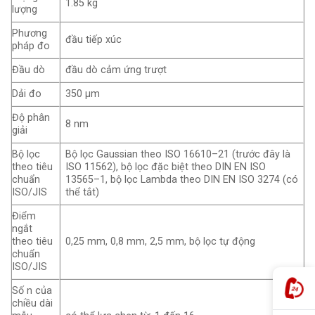
1.85 kg
lượng
Phương
đầu tiếp xúc
pháp đo
Đầu dò
đầu dò cảm ứng trượt
Dải đo
350 μm
Độ phân
8 nm
giải
Bộ lọc
Bộ lọc Gaussian theo ISO 16610–21 (trước đây là
theo tiêu
ISO 11562), bộ lọc đặc biệt theo DIN EN ISO
chuẩn
13565–1, bộ lọc Lambda theo DIN EN ISO 3274 (có
ISO/JIS
thể tắt)
Điểm
ngắt
theo tiêu
0,25 mm, 0,8 mm, 2,5 mm, bộ lọc tự động
chuẩn
ISO/JIS
Số n của
chiều dài