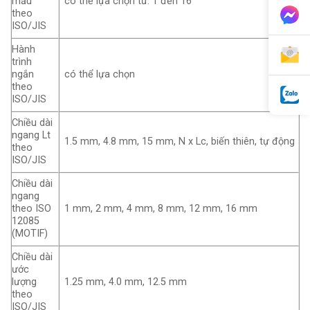
mẫu
có thể lựa chọn từ: 1 đến 16
theo
ISO/JIS
Hành
trình
ngắn
có thể lựa chọn
theo
ISO/JIS
Chiều dài
ngang Lt
1.5 mm, 4.8 mm, 15 mm, N x Lc, biến thiên, tự động
theo
ISO/JIS
Chiều dài
ngang
theo ISO
1 mm, 2 mm, 4 mm, 8 mm, 12 mm, 16 mm
12085
(MOTIF)
Chiều dài
ước
lượng
1.25 mm, 4.0 mm, 12.5 mm
theo
ISO/JIS