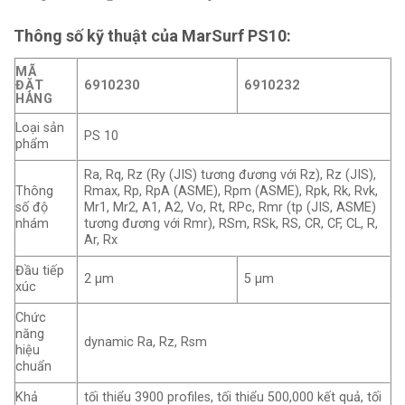
Thông số kỹ thuật của MarSurf PS10:
MÃ
ĐẶT
6910230
6910232
HÀNG
Loại sản
PS 10
phẩm
Ra, Rq, Rz (Ry (JIS) tương đương với Rz), Rz (JIS),
Thông
Rmax, Rp, RpA (ASME), Rpm (ASME), Rpk, Rk, Rvk,
số độ
Mr1, Mr2, A1, A2, Vo, Rt, RPc, Rmr (tp (JIS, ASME)
nhám
tương đương với Rmr), RSm, RSk, RS, CR, CF, CL, R,
Ar, Rx
Đầu tiếp
2 μm
5 μm
xúc
Chức
năng
dynamic Ra, Rz, Rsm
hiệu
chuẩn
Khả
tối thiểu 3900 profiles, tối thiểu 500,000 kết quả, tối