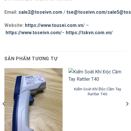
Email:
sale2@toseivn.com
/
tse@toseivn.com
/sale5@tos
Website:
https://www.tousei.com.vn
/ –
https://www.toseivn.com/
–
https://tskvn.com.vn/
SẢN PHẨM TƯƠNG TỰ
Kiểm Soát Khí Độc Cầm Tay
Rattler T40