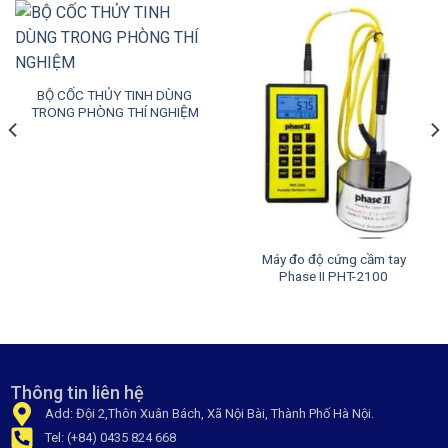
BỘ CỐC THỦY TINH DÙNG
TRONG PHÒNG THÍ NGHIỆM
Máy đo độ cứng cầm tay
Phase II PHT-2100
Thông tin liên hệ
Add: Đội 2,Thôn Xuân Bách, Xã Nội Bài, Thành Phố Hà Nội.
Tel: (+84) 0435 824 668