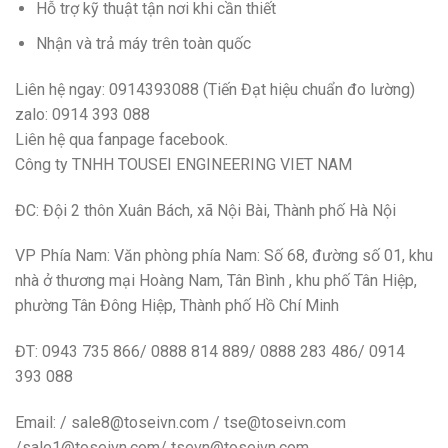
Hỗ trợ kỹ thuật tận nơi khi cần thiết
Nhận và trả máy trên toàn quốc
Liên hệ ngay: 0914393088 (Tiến Đạt hiệu chuẩn đo lường)
zalo: 0914 393 088
Liên hệ qua fanpage facebook.
Công ty TNHH TOUSEI ENGINEERING VIET NAM
ĐC: Đội 2 thôn Xuân Bách, xã Nội Bài, Thành phố Hà Nội
VP Phía Nam: Văn phòng phía Nam: Số 68, đường số 01, khu
nhà ở thương mại Hoàng Nam, Tân Bình , khu phố Tân Hiệp,
phường Tân Đông Hiệp, Thành phố Hồ Chí Minh
ĐT: 0943 735 866/ 0888 814 889/ 0888 283 486/ 0914
393 088
Email: / sale8@toseivn.com / tse@toseivn.com
/sale1@toseivn.com/ tsevn@toseivn.com