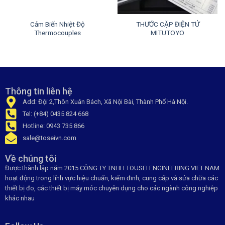
Cảm Biến Nhiệt Độ
THƯỚC CẶP ĐIỆN TỬ
Thermocouples
MITUTOYO
Thông tin liên hệ
Add: Đội 2,Thôn Xuân Bách, Xã Nội Bài, Thành Phố Hà Nội.
Tel: (+84) 0435 824 668
Hotline: 0943 735 866
sale@toseivn.com
Về chúng tôi
Được thành lập năm 2015 CÔNG TY TNHH TOUSEI ENGINEERING VIET NAM
hoạt động trong lĩnh vực hiệu chuẩn, kiểm đinh, cung cấp và sửa chữa các
thiết bị đo, các thiết bị máy móc chuyên dụng cho các ngành công nghiệp
khác nhau