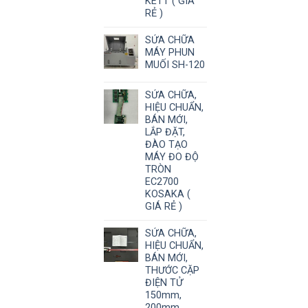
KETT ( GIÁ
RẺ )
SỬA CHỮA
MÁY PHUN
MUỐI SH-120
SỬA CHỮA,
HIỆU CHUẨN,
BÁN MỚI,
LẮP ĐẶT,
ĐÀO TẠO
MÁY ĐO ĐỘ
TRÒN
EC2700
KOSAKA (
GIÁ RẺ )
SỬA CHỮA,
HIỆU CHUẨN,
BÁN MỚI,
THƯỚC CẶP
ĐIỆN TỬ
150mm,
200mm,