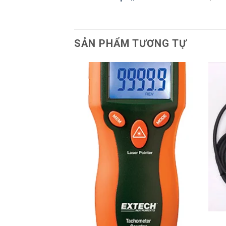
SẢN PHẨM TƯƠNG TỰ
+
 LỚP PHỦ EC-770
+