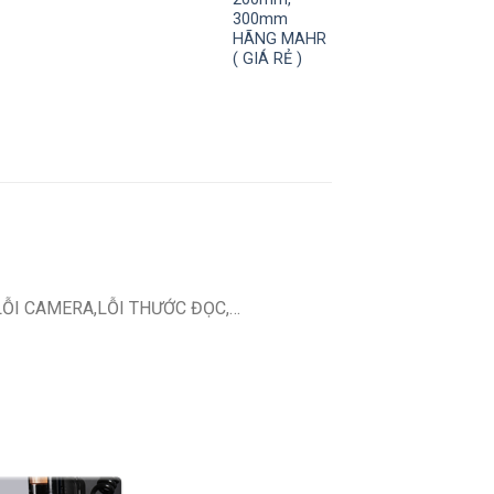
300mm
HÃNG MAHR
( GIÁ RẺ )
LỖI CAMERA,LỖI THƯỚC ĐỌC,…