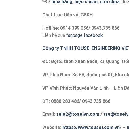
*Để
mua hàng
,
hiệu chuẩn
,
sửa chữa
thiế
Chat trực tiếp với
CSKH.
Hotline: 0914.399.056/ 0943.735.866
Liên hệ qua
fanpage facebook
.
Công ty TNHH TOUSEI ENGINEERING VI
ĐC: Đội 2, thôn Xuân Bách, xã Quang Tiế
VP Phía Nam: Số 68, đường số 01, khu nh
VP Vĩnh Phúc: Nguyễn Văn Linh – Liên Bả
ĐT: 0888.283.486/ 0943.735.866
Email:
sale2@toseivn.com
/
tse@tosei
Website:
https://www.tousei.com.vn
/ –
h