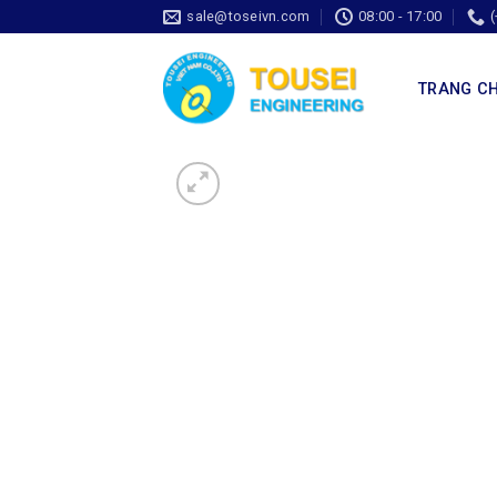
sale@toseivn.com
08:00 - 17:00
TRANG C