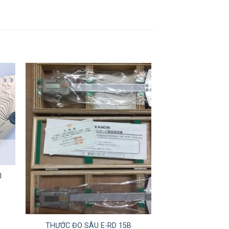
I
+
THƯỚC ĐO SÂU E-RD 15B