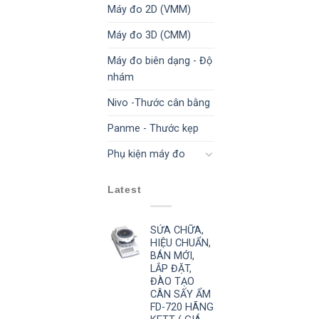
Máy đo 2D (VMM)
Máy đo 3D (CMM)
Máy đo biên dạng - Độ
nhám
Nivo -Thước cân bằng
Panme - Thước kẹp
Phụ kiện máy đo
Latest
SỬA CHỮA,
HIỆU CHUẨN,
BÁN MỚI,
LẮP ĐẶT,
ĐÀO TẠO
CÂN SẤY ẨM
FD-720 HÃNG