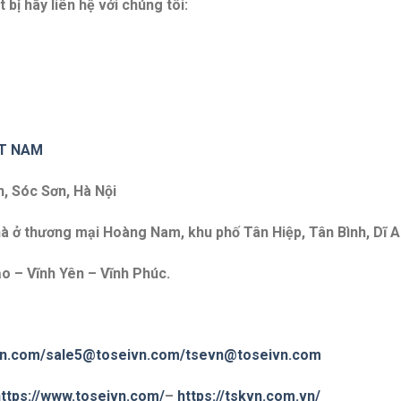
t bị hãy liên hệ với chú
ng tôi:
ET NAM
n, Sóc Sơn, Hà Nội
à ở thương mại Hoàng Nam, khu phố Tân Hiệp, Tân Bình, Dĩ A
o – Vĩnh Yên – Vĩnh Phúc.
vn.com
/sale5@toseivn.com/
tsevn@toseivn.com
ttps://www.toseivn.com/
–
https://tskvn.com.vn/