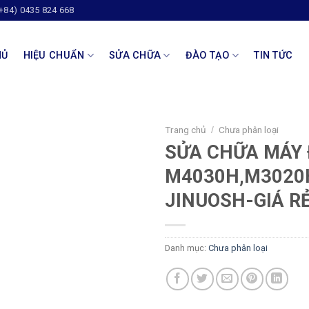
(+84) 0435 824 668
HỦ
HIỆU CHUẨN
SỬA CHỮA
ĐÀO TẠO
TIN TỨC
Trang chủ
Chưa phân loại
/
SỬA CHỮA MÁY 
M4030H,M3020
JINUOSH-GIÁ R
Danh mục:
Chưa phân loại