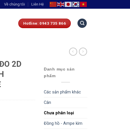
Về chúng tôi
Liên Hệ
Hotline: 0943 735 866
ĐO 2D
Danh mục sản
H
phẩm
Ẻ
Các sản phẩm khác
Cân
Chưa phân loại
Đồng hồ - Ampe kìm