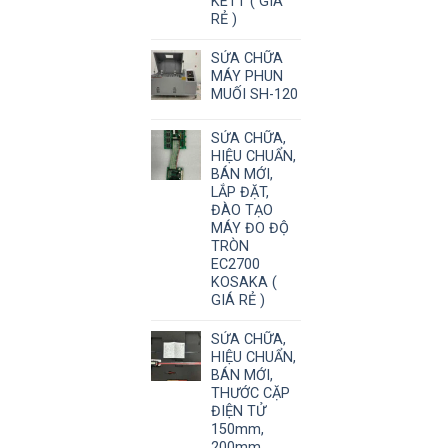
KETT ( GIÁ
RẺ )
SỬA CHỮA
MÁY PHUN
MUỐI SH-120
SỬA CHỮA,
HIỆU CHUẨN,
BÁN MỚI,
LẮP ĐẶT,
ĐÀO TẠO
MÁY ĐO ĐỘ
TRÒN
EC2700
KOSAKA (
GIÁ RẺ )
SỬA CHỮA,
HIỆU CHUẨN,
BÁN MỚI,
THƯỚC CẶP
ĐIỆN TỬ
150mm,
200mm,