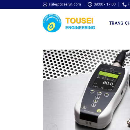
sale@toseivn.com
08:00 - 17:00
TRANG C