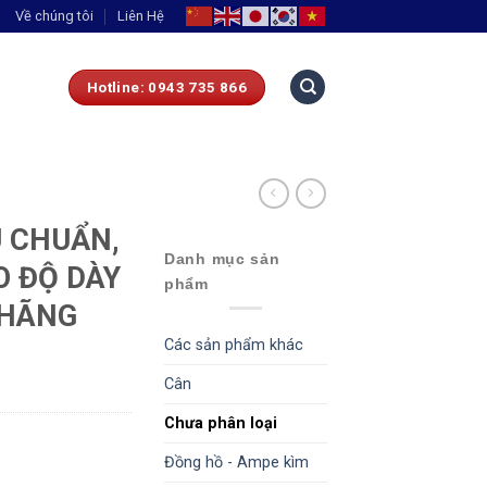
Về chúng tôi
Liên Hệ
Hotline: 0943 735 866
U CHUẨN,
Danh mục sản
O ĐỘ DÀY
phẩm
 HÃNG
Các sản phẩm khác
Cân
Chưa phân loại
Đồng hồ - Ampe kìm