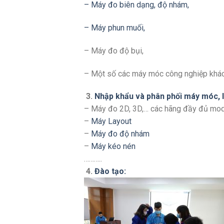
– Máy đo biên dạng, độ nhám,
– Máy phun muối,
– Máy đo độ bụi,
– Một số các máy móc công nghiệp khá
3.
Nhập khẩu và phân phối máy móc, li
– Máy đo 2D, 3D,… các hãng đầy đủ mo
–
Máy Layout
–
Máy đo độ nhám
–
Máy kéo nén
………..
4.
Đào tạo: