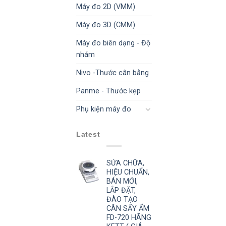
Máy đo 2D (VMM)
Máy đo 3D (CMM)
Máy đo biên dạng - Độ
nhám
Nivo -Thước cân bằng
Panme - Thước kẹp
Phụ kiện máy đo
Latest
SỬA CHỮA,
HIỆU CHUẨN,
BÁN MỚI,
LẮP ĐẶT,
ĐÀO TẠO
CÂN SẤY ẨM
FD-720 HÃNG