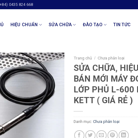
(+84) 0435 824 668
HỦ
HIỆU CHUẨN
SỬA CHỮA
ĐÀO TẠO
TIN TỨC
Trang chủ
Chưa phân loại
/
SỬA CHỮA, HIỆ
BÁN MỚI MÁY Đ
LỚP PHỦ L-600
KETT ( GIÁ RẺ )
Danh mục:
Chưa phân loại