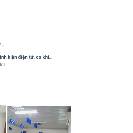
c…
nh kiện điện tử, cơ khí…
del