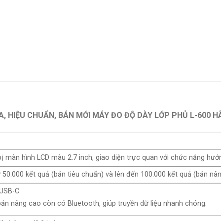
, HIỆU CHUẨN, BÁN MỚI MÁY ĐO ĐỘ DÀY LỚP PHỦ L-600 
bị màn hình LCD màu 2.7 inch, giao diện trực quan với chức năng hướn
ữ 50.000 kết quả (bản tiêu chuẩn) và lên đến 100.000 kết quả (bản nâ
 USB-C
bản nâng cao còn có Bluetooth, giúp truyền dữ liệu nhanh chóng.