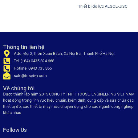
Thiết bị đo lực ALGOL-JISC
Thông tin liên hệ
Add: Đội 2,Thôn Xuân Bách, Xã Nội Bài, Thành Phố Hà Nội.
Tel: (+84) 0435 824 668
Hotline: 0943 735 866
sale@toseivn.com
Về chúng tôi
Được thành lập năm 2015 CÔNG TY TNHH TOUSEI ENGINEERING VIET NAM
hoạt động trong lĩnh vực hiệu chuẩn, kiểm đinh, cung cấp và sửa chữa các
thiết bị đo, các thiết bị máy móc chuyên dụng cho các ngành công nghiệp
khác nhau
Follow Us