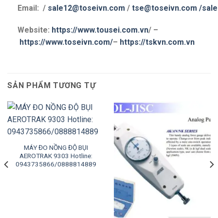
Email: /
sale12@toseivn.com
/
tse@toseivn.com
/sal
Website:
https://www.tousei.com.vn
/ –
https://www.toseivn.com/
–
https://tskvn.com.vn
SẢN PHẨM TƯƠNG TỰ
MÁY ĐO NỒNG ĐỘ BỤI
AEROTRAK 9303 Hotline:
0943735866/0888814889