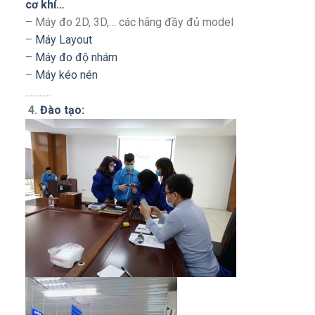
cơ khí…
– Máy đo 2D, 3D,… các hãng đầy đủ model
–
Máy Layout
–
Máy đo độ nhám
–
Máy kéo nén
………..
4.
Đào tạo: