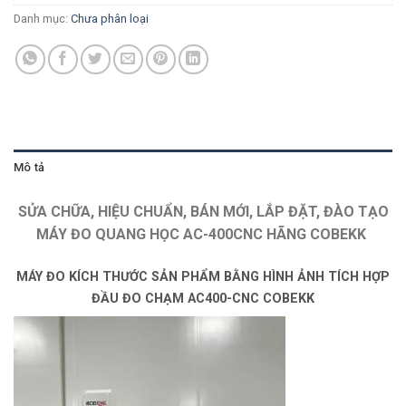
Danh mục:
Chưa phân loại
Mô tả
SỬA CHỮA, HIỆU CHUẨN, BÁN MỚI, LẮP ĐẶT, ĐÀO TẠO
MÁY ĐO QUANG HỌC AC-400CNC HÃNG COBEKK
MÁY ĐO KÍCH THƯỚC SẢN PHẨM BẰNG HÌNH ẢNH TÍCH HỢP
ĐẦU ĐO CHẠM AC400-CNC COBEKK