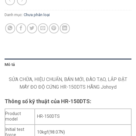
Danh mục:
Chưa phân loại
Mô tả
SỬA CHỮA, HIỆU CHUẨN, BÁN MỚI, ĐÀO TẠO, LẮP ĐẶT
MÁY ĐO ĐỘ CỨNG HR-150DTS HÃNG Johoyd
Thông số kỹ thuật của HR-150DTS:
Product
HR-150DTS
model
Initial test
10kgf(98.07N)
force