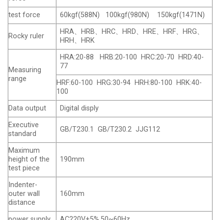
test force
60kgf(588N) 100kgf(980N) 150kgf(1471N)
HRA、HRB、HRC、HRD、HRE、HRF、HRG、
Rocky ruler
HRH、HRK
HRA:20-88 HRB:20-100 HRC:20-70 HRD:40-
77
Measuring
range
HRF:60-100 HRG:30-94 HRH:80-100 HRK:40-
100
Data output
Digital disply
Executive
GB/T230.1 GB/T230.2 JJG112
standard
Maximum
height of the
190mm
test piece
Indenter-
outer wall
160mm
distance
power supply
AC220V
+
5%,50~60Hz