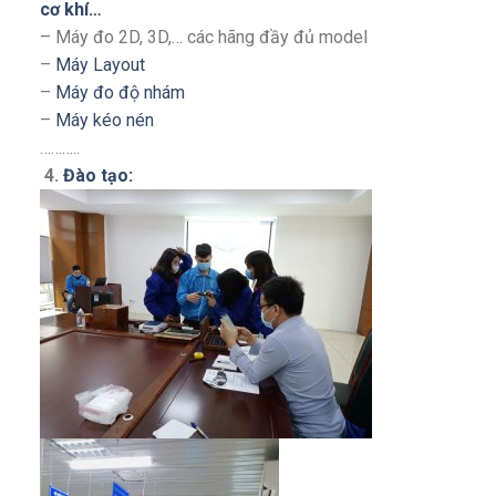
cơ khí…
– Máy đo 2D, 3D,… các hãng đầy đủ model
–
Máy Layout
–
Máy đo độ nhám
–
Máy kéo nén
………..
4.
Đào tạo: