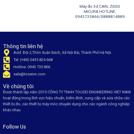
Máy đo 3d CARL ZEISS
MICURA HOTLINE:
0943735866/0888814889
Thông tin liên hệ
Add: Đội 2,Thôn Xuân Bách, Xã Nội Bài, Thành Phố Hà Nội.
Tel: (+84) 0435 824 668
Hotline: 0943 735 866
sale@toseivn.com
Về chúng tôi
Được thành lập năm 2015 CÔNG TY TNHH TOUSEI ENGINEERING VIET NAM
hoạt động trong lĩnh vực hiệu chuẩn, kiểm đinh, cung cấp và sửa chữa các
thiết bị đo, các thiết bị máy móc chuyên dụng cho các ngành công nghiệp
khác nhau
Follow Us