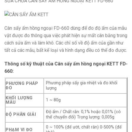
SỬA CHỮA CÂN SẤY ẨM HỒNG NGOẠI KETT FD-660
Cân sấy ẩm hồng ngoại FD-660 dùng để đo độ ẩm của mẫu
vật được đo thông qua việc phát hiện sự mất cân bằng trong
cách sửa ấm và làm khô. Các chỉ số về độ ẩm của gần như
tất cả các mẫu, bất kể loại và hình dạng đều có thể đo được.
Thông số kỹ thuật của Cân sấy ẩm hồng ngoại KETT FD-
660:
Phương pháp sấy gia nhiệt và đo khối
PHƯƠNG PHÁP
ĐO
lượng
KHỐI LƯỢNG
1 ~ 80g
MẪU
Độ ẩm / Chất rắn: 0,1% hoặc 0,01% (có
ĐỘ PHÂN GIẢI
thể chuyển đổi) Trọng lượng: 0,005g
0 ~ 100% (đế ướt, chất rắn) 0-500% (đế
PHẠM VI ĐO