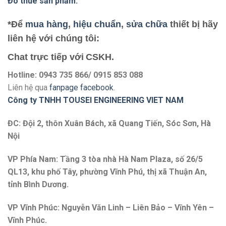
Đo thuê sản phẩm:
*Để
mua hàng
,
hiệu chuẩn
,
sửa chữa
thiết bị hãy
liên hệ với chú
ng tôi:
Chat trực tiếp với
CSKH.
Hotline: 0943 735 866/ 0915 853 088
Liên hệ qua
fanpage facebook
.
Công ty TNHH TOUSEI ENGINEERING VIET NAM
ĐC: Đội 2, thôn Xuân Bách, xã Quang Tiến, Sóc Sơn, Hà
Nội
VP Phía Nam: Tầng 3 tòa nhà Hà Nam Plaza, số 26/5
QL13, khu phố Tây, phường Vĩnh Phú, thị xã Thuận An,
tỉnh Bình Dương.
VP Vĩnh Phúc: Nguyễn Văn Linh – Liên Bảo – Vĩnh Yên –
Vĩnh Phúc.