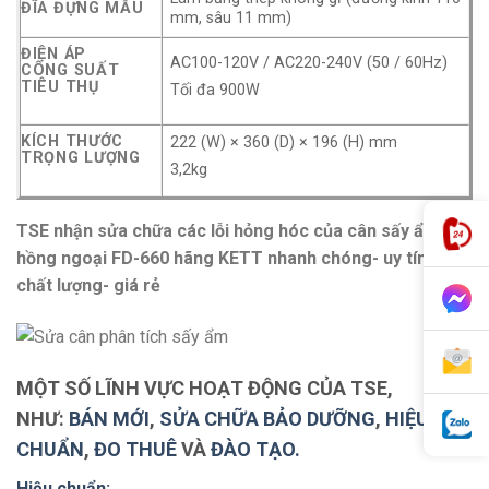
ĐĨA ĐỰNG MẪU
mm, sâu 11 mm)
ĐIỆN ÁP
AC100-120V / AC220-240V (50 / 60Hz)
CÔNG SUẤT
TIÊU THỤ
Tối đa 900W
KÍCH THƯỚC
222 (W) × 360 (D) × 196 (H) mm
TRỌNG LƯỢNG
3,2kg
TSE nhận sửa chữa các lỗi hỏng hóc của cân sấy ẩm
hồng ngoại FD-660 hãng KETT nhanh chóng- uy tín-
chất lượng- giá rẻ
MỘT SỐ LĨNH VỰC HOẠT ĐỘNG CỦA TSE,
NHƯ:
BÁN MỚI
,
SỬA CHỮA BẢO DƯỠNG
,
HIỆU
CHUẨN
,
ĐO THUÊ
VÀ
ĐÀO TẠO.
Hiệu chuẩn: