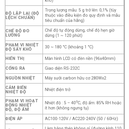
khô)
Trọng lượng mẫu: 5 g trở lên: 0,1% (tùy
ĐỘ LẶP LẠI (ĐỘ
thuộc vào điều kiện đo quy định và mẫu
LỆCH CHUẨN)
tiêu chuẩn của hãng)
Chế độ tự động dừng, chế độ hẹn giờ
CHẾ ĐỘ ĐO
LƯỜNG
dừng (1 ~ 120 phút)
PHẠM VI NHIỆT
30 ~ 180 °C (khoảng 1 °C)
ĐỘ SẤY KHÔ
HIỂN THỊ
Màn hình LCD có đèn nền (96x40mm)
CỔNG RA
Giao diện RS-232C
NGUỒN NHIỆT
Máy sưởi carbon hữu cơ 280Wx2
CẢM BIẾN
Nhiệt điện trở
NHIỆT ĐỘ
PHẠM VI HOẠT
o
Nhiệt độ : 5 – 40
C, độ ẩm: 85% RH hoặc
ĐỘNG NHIỆT
ít hơn (không ngưng tụ)
ĐỘ, ĐỘ ẨM
ĐIỆN ÁP
AC100-120V / AC220-240V (50 / 60Hz)
Làm bằng thép không gỉ (đường kính 110