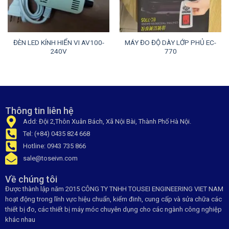
ĐÈN LED KÍNH HIỂN VI AV100-
MÁY ĐO ĐỘ DÀY LỚP PHỦ EC-
240V
770
Thông tin liên hệ
Add: Đội 2,Thôn Xuân Bách, Xã Nội Bài, Thành Phố Hà Nội.
Tel: (+84) 0435 824 668
Hotline: 0943 735 866
sale@toseivn.com
Về chúng tôi
Được thành lập năm 2015 CÔNG TY TNHH TOUSEI ENGINEERING VIET NAM
hoạt động trong lĩnh vực hiệu chuẩn, kiểm đinh, cung cấp và sửa chữa các
thiết bị đo, các thiết bị máy móc chuyên dụng cho các ngành công nghiệp
khác nhau