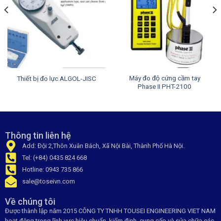
Máy đo độ cứng cầm tay
Thiết bị đo lực ALGOL-JISC
Phase II PHT-2100
Thông tin liên hệ
Add: Đội 2,Thôn Xuân Bách, Xã Nội Bài, Thành Phố Hà Nội.
Tel: (+84) 0435 824 668
Hotline: 0943 735 866
sale@toseivn.com
Về chúng tôi
Được thành lập năm 2015 CÔNG TY TNHH TOUSEI ENGINEERING VIET NAM
hoạt động trong lĩnh vực hiệu chuẩn, kiểm đinh, cung cấp và sửa chữa các