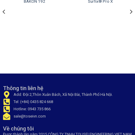
BAKON 192
Surfix® Pro X
Thông tin liên hệ
Add: Đội 2,Thôn Xuân Bách, Xã Nội Bài, Thành Phố Hà Nội.
Tel: (+84) 0435 824 668
Hotline: 0943 735 866
sale@toseivn.com
Về chúng tôi
Được thành lập năm 2015 CÔNG TY TNHH TOUSEI ENGINEERING VIET NAM