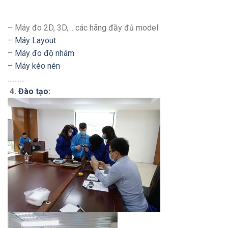
– Máy đo 2D, 3D,… các hãng đầy đủ model
–
Máy Layout
–
Máy đo độ nhám
–
Máy kéo nén
………..
4.
Đào tạo: