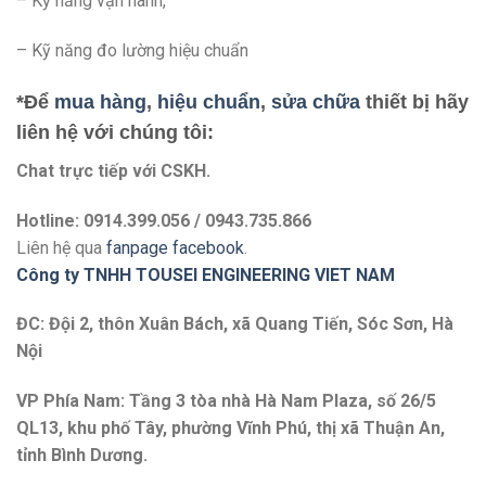
– Kỹ năng vận hành,
– Kỹ năng đo lường hiệu chuẩn
*Để
mua hàng
,
hiệu chuẩn
,
sửa chữa
thiết bị hãy
liên hệ với chúng tôi:
Chat trực tiếp với
CSKH.
Hotline: 0914.399.056 / 0943.735.866
Liên hệ qua
fanpage facebook
.
Công ty TNHH TOUSEI ENGINEERING VIET NAM
ĐC: Đội 2, thôn Xuân Bách, xã Quang Tiến, Sóc Sơn, Hà
Nội
VP Phía Nam: Tầng 3 tòa nhà Hà Nam Plaza, số 26/5
QL13, khu phố Tây, phường Vĩnh Phú, thị xã Thuận An,
tỉnh Bình Dương.