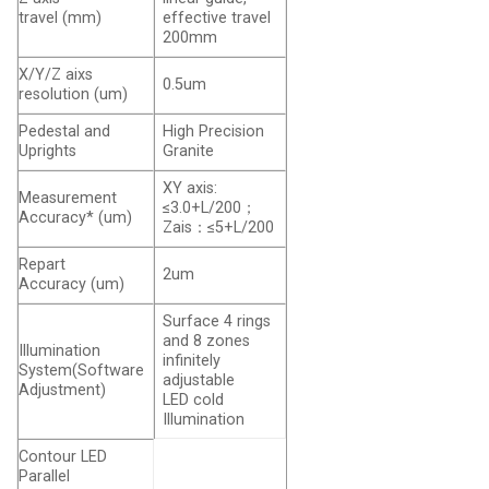
travel
(mm)
effective travel
200mm
X/Y/Z aixs
0.5um
resolution
(um)
Pedestal and
High Precision
Uprights
Granite
XY axis:
Measurement
≤3.0+L/200
；
Accuracy*
(um)
Zais
：
≤5+L/200
Repart
2um
Accuracy
(um)
Surface 4 rings
and 8 zones
Illumination
infinitely
System(Software
adjustable
Adjustment)
LED cold
Illumination
Contour LED
Parallel