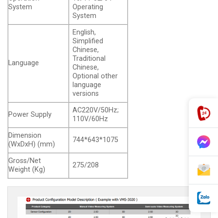
System
Operating
System
English,
Simplified
Chinese,
Traditional
Language
Chinese,
Optional other
language
versions
AC220V/50Hz;
Power Supply
110V/60Hz
Dimension
744*643*1075
(WxDxH)
(mm)
Gross/Net
275/208
Weight
(
Kg
)