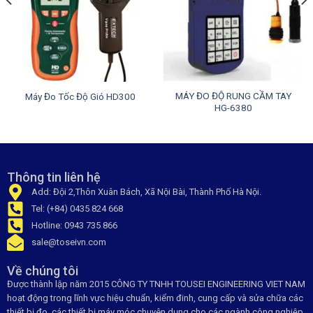
MÁY ĐO ĐỘ RUNG CẦM TAY
Máy Đo Tốc Độ Gió HD300
HG-6380
Thông tin liên hệ
Add: Đội 2,Thôn Xuân Bách, Xã Nội Bài, Thành Phố Hà Nội.
Tel: (+84) 0435 824 668
Hotline: 0943 735 866
sale@toseivn.com
Về chúng tôi
Được thành lập năm 2015 CÔNG TY TNHH TOUSEI ENGINEERING VIET NAM
hoạt động trong lĩnh vực hiệu chuẩn, kiểm đinh, cung cấp và sửa chữa các
thiết bị đo, các thiết bị máy móc chuyên dụng cho các ngành công nghiệp