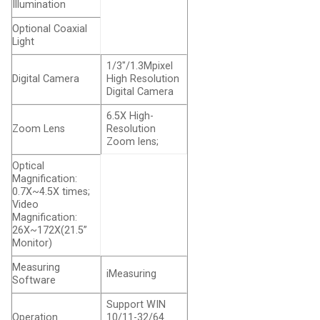
Illumination
Optional Coaxial
Light
1/3″/1.3Mpixel
Digital Camera
High Resolution
Digital Camera
6.5X High-
Zoom Lens
Resolution
Zoom lens;
Optical
Magnification:
0.7X~4.5X times;
Video
Magnification:
26X~172X(21.5”
Monitor)
Measuring
iMeasuring
Software
Support WIN
Operation
10/11-32/64