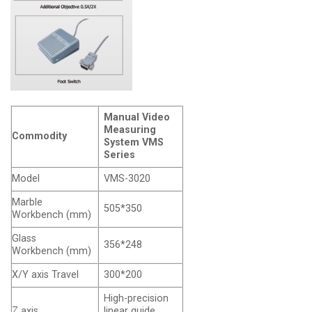
Manual Video
Measuring
Commodity
System VMS
Series
Model
VMS-3020
Marble
505*350
Workbench
(mm)
Glass
356*248
Workbench
(mm)
X/Y axis Travel
300*200
High-precision
Z axis
linear guide,