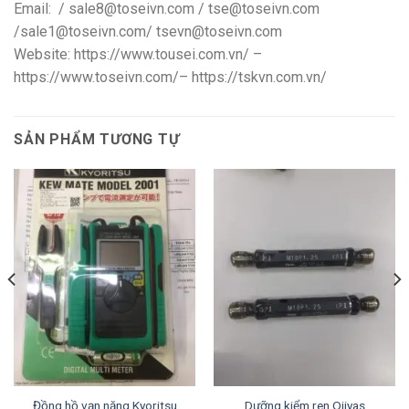
Email: / sale8@toseivn.com / tse@toseivn.com
/sale1@toseivn.com/ tsevn@toseivn.com
Website: https://www.tousei.com.vn/ –
https://www.toseivn.com/– https://tskvn.com.vn/
SẢN PHẨM TƯƠNG TỰ
Đồng hồ vạn năng Kyoritsu
Dưỡng kiểm ren Ojiyas