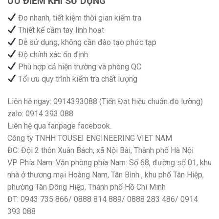
ƯU ĐIỂM KHI SỬ DỤNG
Đo nhanh, tiết kiệm thời gian kiểm tra
Thiết kế cầm tay linh hoạt
Dễ sử dụng, không cần đào tạo phức tạp
Độ chính xác ổn định
Phù hợp cả hiện trường và phòng QC
Tối ưu quy trình kiểm tra chất lượng
Liên hệ ngay: 0914393088 (Tiến Đạt hiệu chuẩn đo lường)
zalo: 0914 393 088
Liên hệ qua fanpage facebook.
Công ty TNHH TOUSEI ENGINEERING VIET NAM
ĐC: Đội 2 thôn Xuân Bách, xã Nội Bài, Thành phố Hà Nội
VP Phía Nam: Văn phòng phía Nam: Số 68, đường số 01, khu
nhà ở thương mại Hoàng Nam, Tân Bình , khu phố Tân Hiệp,
phường Tân Đông Hiệp, Thành phố Hồ Chí Minh
ĐT: 0943 735 866/ 0888 814 889/ 0888 283 486/ 0914
393 088