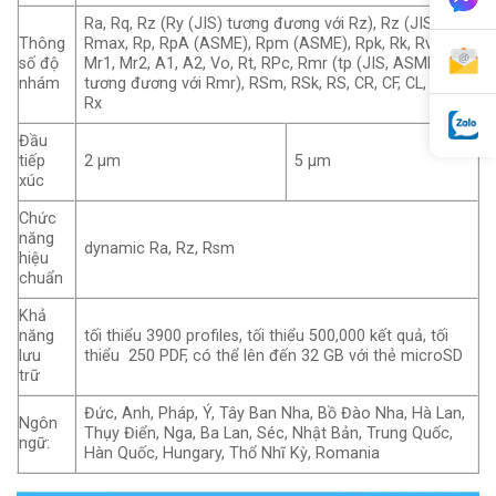
Ra, Rq, Rz (Ry (JIS) tương đương với Rz), Rz (JIS),
Thông
Rmax, Rp, RpA (ASME), Rpm (ASME), Rpk, Rk, Rvk,
số độ
Mr1, Mr2, A1, A2, Vo, Rt, RPc, Rmr (tp (JIS, ASME)
nhám
tương đương với Rmr), RSm, RSk, RS, CR, CF, CL, R, Ar,
Rx
Đầu
tiếp
2 μm
5 μm
xúc
Chức
năng
dynamic Ra, Rz, Rsm
hiệu
chuẩn
Khả
năng
tối thiểu 3900 profiles, tối thiểu 500,000 kết quả, tối
lưu
thiểu 250 PDF, có thể lên đến 32 GB với thẻ microSD
trữ
Đức, Anh, Pháp, Ý, Tây Ban Nha, Bồ Đào Nha, Hà Lan,
Ngôn
Thụy Điển, Nga, Ba Lan, Séc, Nhật Bản, Trung Quốc,
ngữ:
Hàn Quốc, Hungary, Thổ Nhĩ Kỳ, Romania