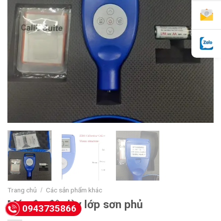
Trang chủ
Các sản phẩm khác
/
Máy đo độ dày lớp sơn phủ
0943735866