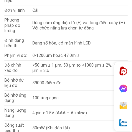
hiệu:
Đơn vị tính:
Cái
Phương
Dùng cảm ứng điện từ (E) và dòng điện xoáy (H).
pháp đo
Với chức năng lựa chọn tự động
lường:
Định dạng
Dạng số hóa, có màn hình LCD
hiển thị:
Phạm vi đo:
0-1200µm hoặc 47.0mils
Độ chính
<50 µm ± 1 µm, 50 µm to <1000 µm ± 2%, ≥ 1000
xác đo:
µm ± 3%
Bộ nhớ dữ
39000 điểm đo
liệu đo:
Bộ nhớ ứng
100 ứng dụng
dụng:
Năng lượng
4 pin x 1.5V (AAA – Alkaline)
dùng:
Công suất
80mW (Khi đèn tắt)
tiêu thụ: