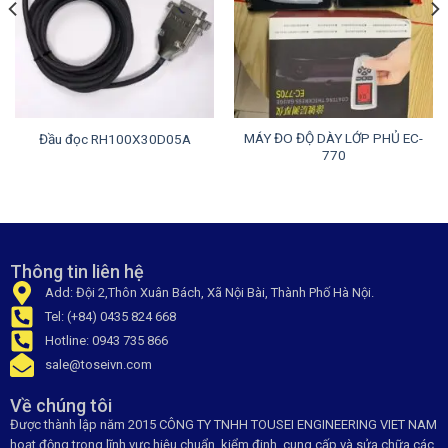
MÁY ĐO ĐỘ DÀY LỚP PHỦ EC-
Đầu đọc RH100X30D05A
770
Thông tin liên hệ
Add: Đội 2,Thôn Xuân Bách, Xã Nội Bài, Thành Phố Hà Nội.
Tel: (+84) 0435 824 668
Hotline: 0943 735 866
sale@toseivn.com
Về chúng tôi
Được thành lập năm 2015 CÔNG TY TNHH TOUSEI ENGINEERING VIET NAM
hoạt động trong lĩnh vực hiệu chuẩn, kiểm đinh, cung cấp và sửa chữa các