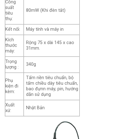
Công
suất
80mW (Khi đèn tắt)
tiêu
thụ:
Kết nối:
Máy tính và máy in
Kích
Rộng 75 x dài 145 x cao
thước
31mm.
máy:
Trọng
340g
lượng :
Tấm nền tiêu chuẩn, bộ
Phụ
tấm chiều dày tiêu chuẩn,
kiện đi
bao đựnn máy, pin, hướng
kèm:
dẫn sử dụng
Xuất
Nhật Bản
xứ: