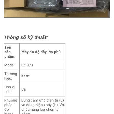
Thông số kỹ thuất:
Tên
sản
Máy đo độ dày lớp phủ
phẩm:
Model:
LZ-373
Thương
Kettt
hiệu:
Đơn vị
Cái
tính:
Phương
Dùng cảm ứng điện từ (E)
pháp
và dòng điện xoáy (H). Với
đo
chức năng lựa chọn tự