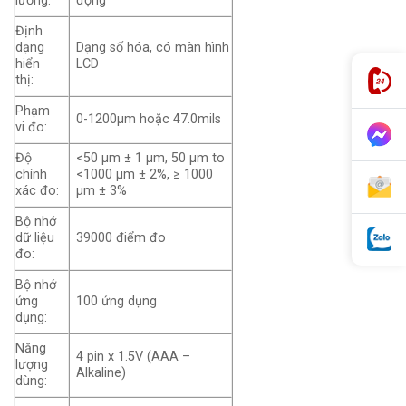
lường:
động
Định
dạng
Dạng số hóa, có màn hình
hiển
LCD
thị:
Phạm
0-1200µm hoặc 47.0mils
vi đo:
Độ
<50 µm ± 1 µm, 50 µm to
chính
<1000 µm ± 2%, ≥ 1000
xác đo:
µm ± 3%
Bộ nhớ
dữ liệu
39000 điểm đo
đo:
Bộ nhớ
ứng
100 ứng dụng
dụng:
Năng
4 pin x 1.5V (AAA –
lượng
Alkaline)
dùng: