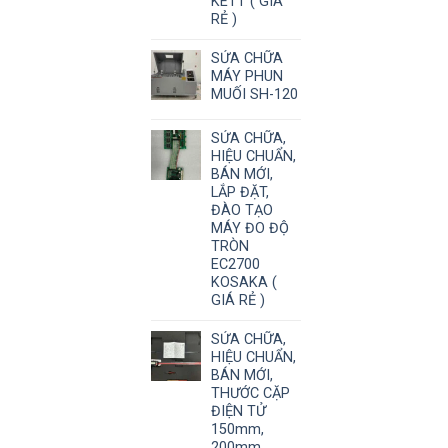
KETT ( GIÁ
RẺ )
SỬA CHỮA
MÁY PHUN
MUỐI SH-120
SỬA CHỮA,
HIỆU CHUẨN,
BÁN MỚI,
LẮP ĐẶT,
ĐÀO TẠO
MÁY ĐO ĐỘ
TRÒN
EC2700
KOSAKA (
GIÁ RẺ )
SỬA CHỮA,
HIỆU CHUẨN,
BÁN MỚI,
THƯỚC CẶP
ĐIỆN TỬ
150mm,
200mm,