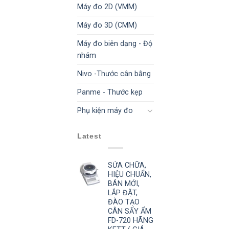
Máy đo 2D (VMM)
Máy đo 3D (CMM)
Máy đo biên dạng - Độ
nhám
Nivo -Thước cân bằng
Panme - Thước kẹp
Phụ kiện máy đo
Latest
SỬA CHỮA,
HIỆU CHUẨN,
BÁN MỚI,
LẮP ĐẶT,
ĐÀO TẠO
CÂN SẤY ẨM
FD-720 HÃNG