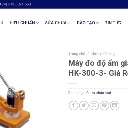
(+84) 0435 824 668
HỦ
HIỆU CHUẨN
SỬA CHỮA
ĐÀO TẠO
TIN TỨC
Trang chủ
Chưa phân loại
/
Máy đo độ ẩm gi
HK-300-3- Giá R
Danh mục:
Chưa phân loại