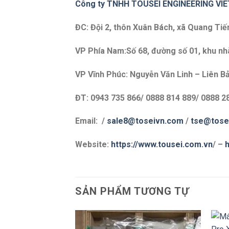
Công ty TNHH TOUSEI ENGINEERING VI
ĐC: Đội 2, thôn Xuân Bách, xã Quang Tiế
VP Phía Nam:Số 68, đường số 01, khu nhà
VP Vĩnh Phúc: Nguyễn Văn Linh – Liên Bả
ĐT: 0943 735 866/ 0888 814 889/ 0888 2
Email: /
sale8@toseivn.com
/
tse@tose
Website:
https://www.tousei.com.vn
/ –
h
SẢN PHẨM TƯƠNG TỰ
+