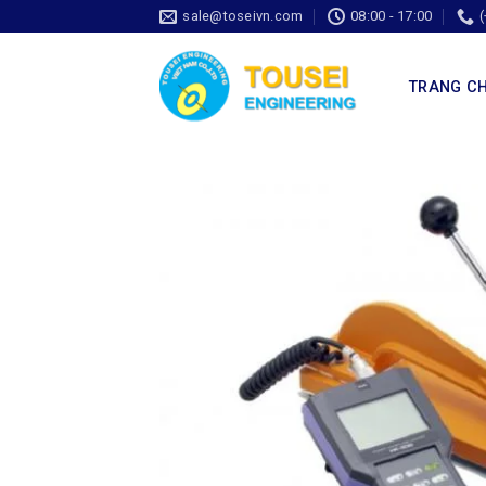
sale@toseivn.com
08:00 - 17:00
TRANG C