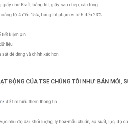
iấy như Kraft, bảng lót, giấy sao chép, các tông,..
hoảng từ 4 đến 15%, bảng lót phạm vi từ 6 đến 23%
tiết kiệm pin
ữ liệu.
 sát dễ dàng và chính xác hơn.
ẠT ĐỘNG CỦA TSE CHÚNG TÔI NHƯ: BÁN MỚI, 
vn/
để tìm hiểu thêm thông tin
h vực như độ dài, khối lượng, lý hóa-mẫu chuẩn, áp suất, lực, độ c