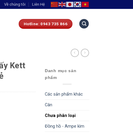
Về chúng tôi
Liên Hệ
Hotline: 0943 735 866
ấy Kett
Danh mục sản
ẻ
phẩm
Các sản phẩm khác
Cân
Chưa phân loại
Đồng hồ - Ampe kìm