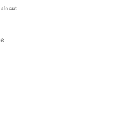
 sản xuất
iết
ả