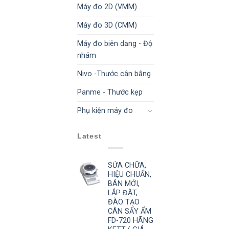
Máy đo 2D (VMM)
Máy đo 3D (CMM)
Máy đo biên dạng - Độ
nhám
Nivo -Thước cân bằng
Panme - Thước kẹp
Phụ kiện máy đo
Latest
SỬA CHỮA,
HIỆU CHUẨN,
BÁN MỚI,
LẮP ĐẶT,
ĐÀO TẠO
CÂN SẤY ẨM
FD-720 HÃNG