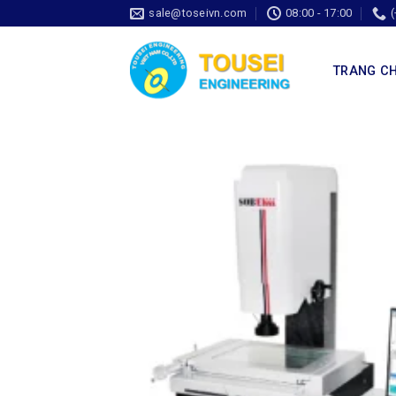
sale@toseivn.com
08:00 - 17:00
TRANG C