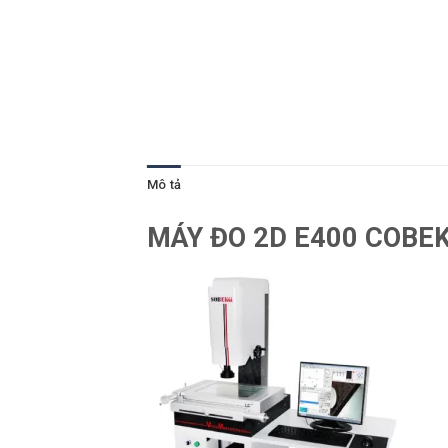
Mô tả
MÁY ĐO 2D E400 COBE