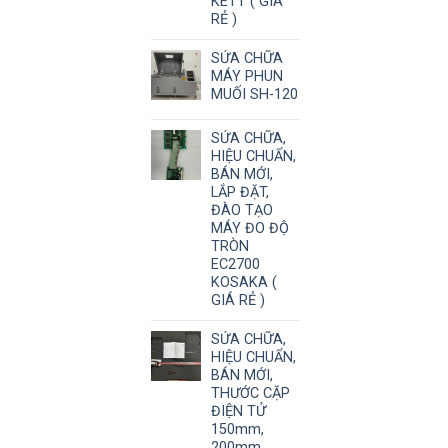
KETT ( GIÁ
RẺ )
SỬA CHỮA
MÁY PHUN
MUỐI SH-120
SỬA CHỮA,
HIỆU CHUẨN,
BÁN MỚI,
LẮP ĐẶT,
ĐÀO TẠO
MÁY ĐO ĐỘ
TRÒN
EC2700
KOSAKA (
GIÁ RẺ )
SỬA CHỮA,
HIỆU CHUẨN,
BÁN MỚI,
THƯỚC CẶP
ĐIỆN TỬ
150mm,
200mm,