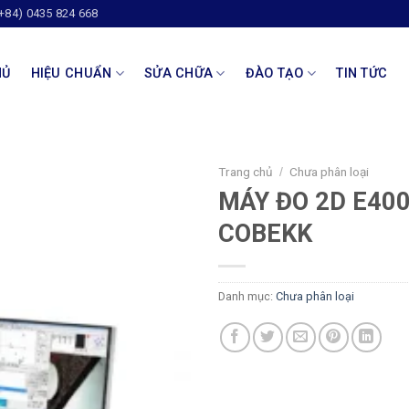
(+84) 0435 824 668
HỦ
HIỆU CHUẨN
SỬA CHỮA
ĐÀO TẠO
TIN TỨC
Trang chủ
Chưa phân loại
/
MÁY ĐO 2D E40
COBEKK
Danh mục:
Chưa phân loại