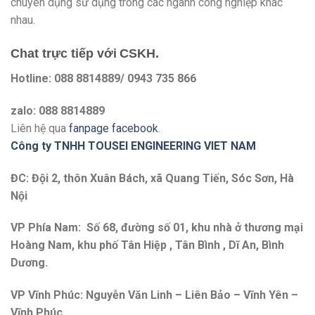
chuyên dụng sử dụng trong các ngành công nghiệp khác
nhau.
Chat trực tiếp với
CSKH.
Hotline: 088 8814889/ 0943 735 866
zalo: 088 8814889
Liên hệ qua
fanpage facebook
.
Công ty TNHH TOUSEI ENGINEERING VIET NAM
ĐC: Đội 2, thôn Xuân Bách, xã Quang Tiến, Sóc Sơn, Hà
Nội
VP Phía Nam: Số 68, đường số 01, khu nhà ở thương mại
Hoàng Nam, khu phố Tân Hiệp , Tân Bình , Dĩ An, Bình
Dương.
VP Vĩnh Phúc: Nguyễn Văn Linh – Liên Bảo – Vĩnh Yên –
Vĩnh Phúc.