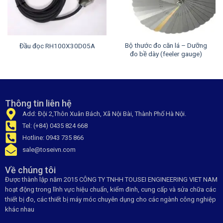
Bộ thước đo căn lá – Dưỡng
Đầu đọc RH100X30D05A
đo bề dày (feeler gauge)
Thông tin liên hệ
Add: Đội 2,Thôn Xuân Bách, Xã Nội Bài, Thành Phố Hà Nội.
Tel: (+84) 0435 824 668
Hotline: 0943 735 866
sale@toseivn.com
Về chúng tôi
Được thành lập năm 2015 CÔNG TY TNHH TOUSEI ENGINEERING VIET NAM
hoạt động trong lĩnh vực hiệu chuẩn, kiểm đinh, cung cấp và sửa chữa các
thiết bị đo, các thiết bị máy móc chuyên dụng cho các ngành công nghiệp
khác nhau