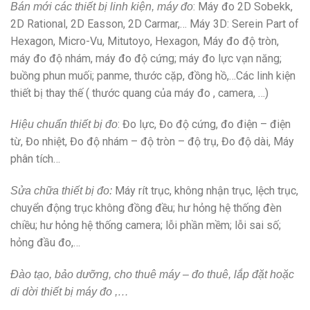
: Máy đo 2D Sobekk,
Bán mới các thiết bị linh kiện, máy đo
2D Rational, 2D Easson, 2D Carmar,… Máy 3D: Serein Part of
Hexagon, Micro-Vu, Mitutoyo, Hexagon, Máy đo độ tròn,
máy đo độ nhám, máy đo độ cứng; máy đo lực vạn năng;
buồng phun muối; panme, thước cặp, đồng hồ,…Các linh kiện
thiết bị thay thế ( thước quang của máy đo , camera, …)
: Đo lực, Đo độ cứng, đo điện – điện
Hiệu chuẩn thiết bị đo
từ, Đo nhiệt, Đo độ nhám – độ tròn – độ trụ, Đo độ dài, Máy
phân tích…
Máy rít trục, không nhận trục, lệch trục,
Sửa chữa thiết bị đo:
chuyển động trục không đồng đều; hư hỏng hệ thống đèn
chiều; hư hỏng hệ thống camera; lỗi phần mềm; lỗi sai số;
hỏng đầu đo,…
Đào tạo, bảo dưỡng, cho thuê máy – đo thuê, lắp đặt hoặc
di dời thiết bị máy đo ,…