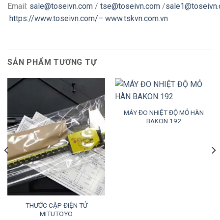
Email:
sale@toseivn.com
/
tse@toseivn.com
/
sale1@toseivn
https://www.toseivn.com/–
www.tskvn.com.vn
SẢN PHẨM TƯƠNG TỰ
MÁY ĐO NHIỆT ĐỘ MỎ HÀN
BAKON 192
THƯỚC CẶP ĐIỆN TỬ
MITUTOYO