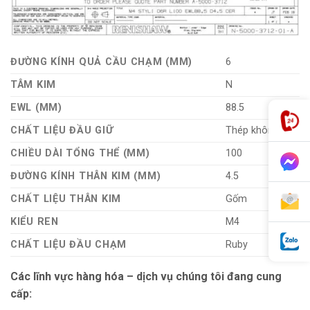
ĐƯỜNG KÍNH QUẢ CẦU CHẠM (MM)
6
TÂM KIM
N
EWL (MM)
88.5
CHẤT LIỆU ĐẦU GIỮ
Thép không gỉ
CHIỀU DÀI TỔNG THỂ (MM)
100
ĐƯỜNG KÍNH THÂN KIM (MM)
4.5
CHẤT LIỆU THÂN KIM
Gốm
KIỂU REN
M4
CHẤT LIỆU ĐẦU CHẠM
Ruby
Các lĩnh vực hàng hóa – dịch vụ chúng tôi đang cung
cấp: