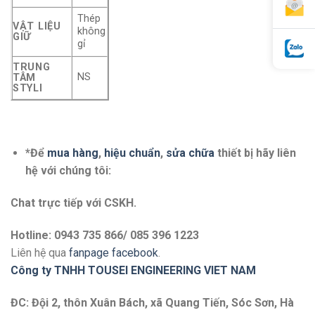
Thép
VẬT LIỆU
không
GIỮ
gỉ
TRUNG
NS
TÂM
STYLI
*Để
mua hàng
,
hiệu chuẩn
,
sửa chữa
thiết bị hãy liên
hệ với chúng tôi:
Chat trực tiếp với
CSKH.
Hotline: 0943 735 866/ 085 396 1223
Liên hệ qua
fanpage facebook
.
Công ty TNHH TOUSEI ENGINEERING VIET NAM
ĐC: Đội 2, thôn Xuân Bách, xã Quang Tiến, Sóc Sơn, Hà