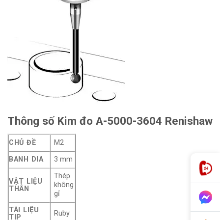
Thông số Kim đo A-5000-3604 Renishaw
CHỦ ĐỀ
M2
BANH DIA
3 mm
Thép
VẬT LIỆU
không
THÂN
gỉ
TÀI LIỆU
Ruby
TIP