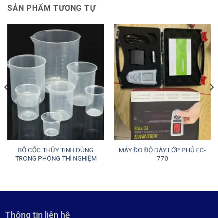
SẢN PHẨM TƯƠNG TỰ
BỘ CỐC THỦY TINH DÙNG
MÁY ĐO ĐỘ DÀY LỚP PHỦ EC-
TRONG PHÒNG THÍ NGHIỆM
770
Thông tin liên hệ