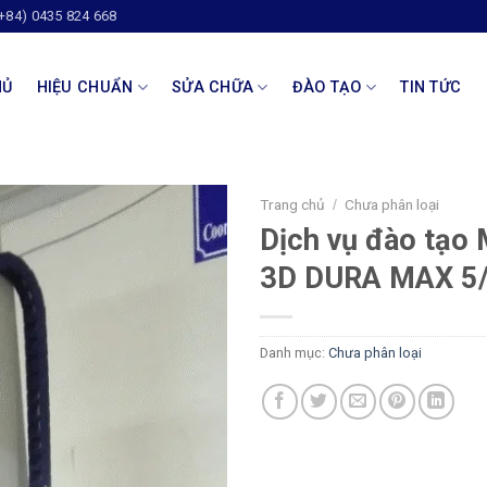
(+84) 0435 824 668
HỦ
HIỆU CHUẨN
SỬA CHỮA
ĐÀO TẠO
TIN TỨC
Trang chủ
Chưa phân loại
/
Dịch vụ đào tạo
3D DURA MAX 5/
Danh mục:
Chưa phân loại