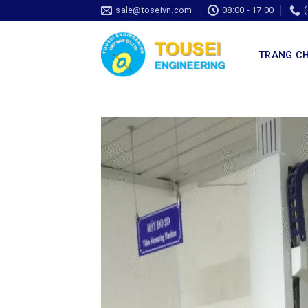
sale@toseivn.com
08:00 - 17:00
TRANG C