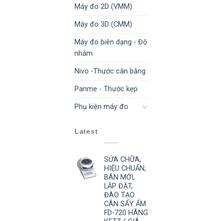
Máy đo 2D (VMM)
Máy đo 3D (CMM)
Máy đo biên dạng - Độ
nhám
Nivo -Thước cân bằng
Panme - Thước kẹp
Phụ kiện máy đo
Latest
SỬA CHỮA,
HIỆU CHUẨN,
BÁN MỚI,
LẮP ĐẶT,
ĐÀO TẠO
CÂN SẤY ẨM
FD-720 HÃNG