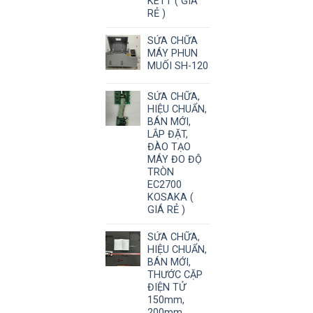
KETT ( GIÁ
RẺ )
SỬA CHỮA
MÁY PHUN
MUỐI SH-120
SỬA CHỮA,
HIỆU CHUẨN,
BÁN MỚI,
LẮP ĐẶT,
ĐÀO TẠO
MÁY ĐO ĐỘ
TRÒN
EC2700
KOSAKA (
GIÁ RẺ )
SỬA CHỮA,
HIỆU CHUẨN,
BÁN MỚI,
THƯỚC CẶP
ĐIỆN TỬ
150mm,
200mm,