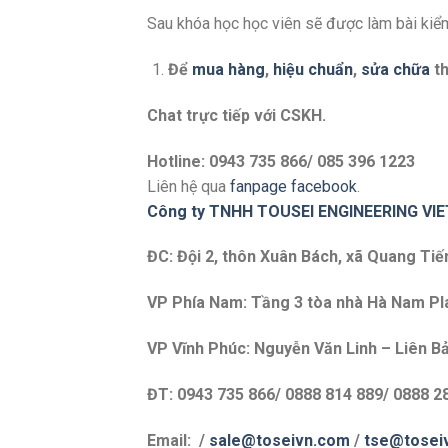
Sau khóa học học viên sẽ được làm bài kiểm
Để
mua hàng
,
hiệu chuẩn
,
sửa chữa
th
Chat trực tiếp với
CSKH.
Hotline: 0943 735 866/ 085 396 1223
Liên hệ qua
fanpage facebook
.
Công ty TNHH TOUSEI ENGINEERING VI
ĐC: Đội 2, thôn Xuân Bách, xã Quang Tiế
VP Phía Nam: Tầng 3 tòa nhà Hà Nam Plaz
VP Vĩnh Phúc: Nguyễn Văn Linh – Liên Bả
ĐT: 0943 735 866/ 0888 814 889/ 0888 2
Email: /
sale@toseivn.com
/
tse@tosei