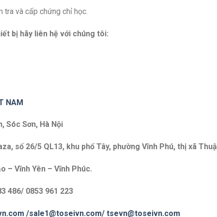
 tra và cấp chứng chỉ học.
iết bị hãy liên hệ với chúng tôi:
ET NAM
n, Sóc Sơn, Hà Nội
a, số 26/5 QL13, khu phố Tây, phường Vĩnh Phú, thị xã Thuậ
o – Vĩnh Yên – Vĩnh Phúc.
83 486/ 0853 961 223
vn.com
/sale1@toseivn.com/
tsevn@toseivn.com