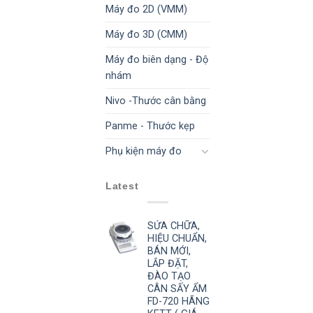
Máy đo 2D (VMM)
Máy đo 3D (CMM)
Máy đo biên dạng - Độ
nhám
Nivo -Thước cân bằng
Panme - Thước kẹp
Phụ kiện máy đo
Latest
SỬA CHỮA,
HIỆU CHUẨN,
BÁN MỚI,
LẮP ĐẶT,
ĐÀO TẠO
CÂN SẤY ẨM
FD-720 HÃNG