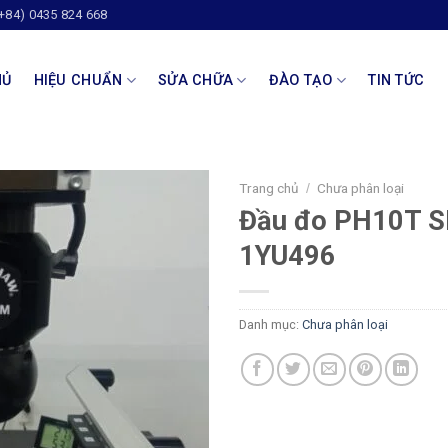
(+84) 0435 824 668
HỦ
HIỆU CHUẨN
SỬA CHỮA
ĐÀO TẠO
TIN TỨC
Trang chủ
Chưa phân loại
/
Đầu đo PH10T S
1YU496
Danh mục:
Chưa phân loại