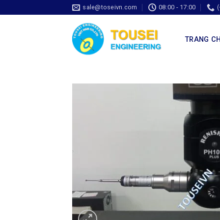
sale@toseivn.com
08:00 - 17:00
TRANG C