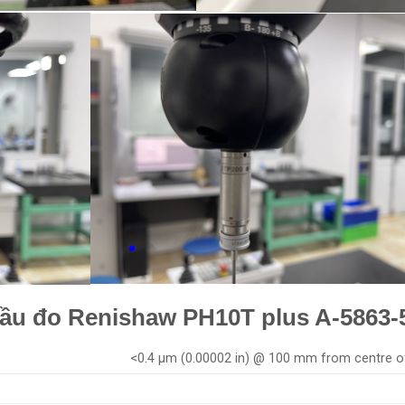
Đầu đo Renishaw PH10T plus A-5863
<0.4 μm (0.00002 in) @ 100 mm from centre of