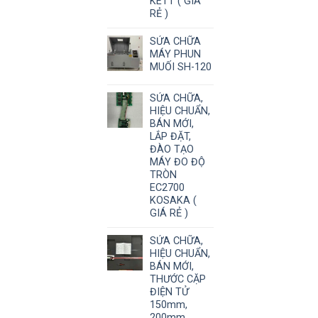
KETT ( GIÁ
RẺ )
SỬA CHỮA
MÁY PHUN
MUỐI SH-120
SỬA CHỮA,
HIỆU CHUẨN,
BÁN MỚI,
LẮP ĐẶT,
ĐÀO TẠO
MÁY ĐO ĐỘ
TRÒN
EC2700
KOSAKA (
GIÁ RẺ )
SỬA CHỮA,
HIỆU CHUẨN,
BÁN MỚI,
THƯỚC CẶP
ĐIỆN TỬ
150mm,
200mm,