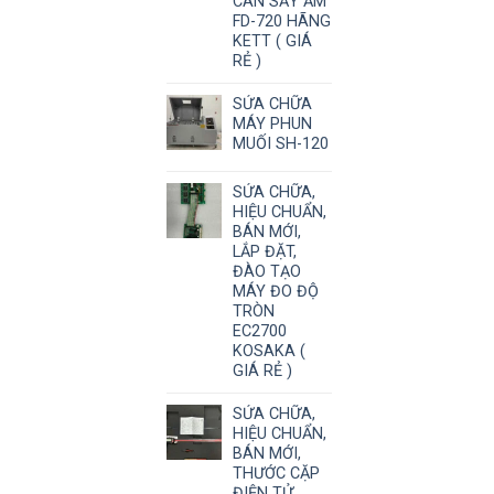
CÂN SẤY ẨM
FD-720 HÃNG
KETT ( GIÁ
RẺ )
SỬA CHỮA
MÁY PHUN
MUỐI SH-120
SỬA CHỮA,
HIỆU CHUẨN,
BÁN MỚI,
LẮP ĐẶT,
ĐÀO TẠO
MÁY ĐO ĐỘ
TRÒN
EC2700
KOSAKA (
GIÁ RẺ )
SỬA CHỮA,
HIỆU CHUẨN,
BÁN MỚI,
THƯỚC CẶP
ĐIỆN TỬ