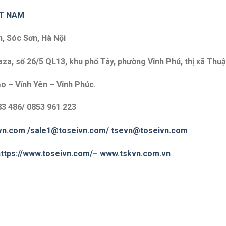
ET NAM
n, Sóc Sơn, Hà Nội
a, số 26/5 QL13, khu phố Tây, phường Vĩnh Phú, thị xã Thuậ
o – Vĩnh Yên – Vĩnh Phúc.
83 486/ 0853 961 223
vn.com
/sale1@toseivn.com/
tsevn@toseivn.com
ttps://www.toseivn.com/
–
www.tskvn.com.vn