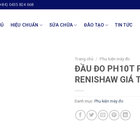
(+84) 0435 824 668
HỦ
HIỆU CHUẨN
SỬA CHỮA
ĐÀO TẠO
TIN TỨC
Trang chủ
/
Phụ kiện máy đo
ĐẦU ĐO PH10T 
RENISHAW GIÁ 
Danh mục:
Phụ kiện máy đo