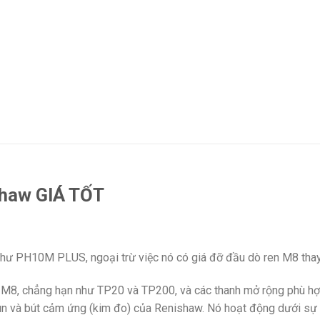
shaw GIÁ TỐT
ư PH10M PLUS, ngoại trừ việc nó có giá đỡ đầu dò ren M8 thay
M8, chẳng hạn như TP20 và TP200, và các thanh mở rộng phù hợp 
-đun và bút cảm ứng (kim đo) của Renishaw. Nó hoạt động
dưới sự 