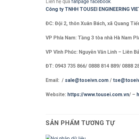
Liên hệ qua
fanpage facebook
.
Công ty TNHH TOUSEI ENGINEERING VI
ĐC: Đội 2, thôn Xuân Bách, xã Quang Tiế
VP Phía Nam: Tầng 3 tòa nhà Hà Nam Plaz
VP Vĩnh Phúc: Nguyễn Văn Linh – Liên Bả
ĐT: 0943 735 866/ 0888 814 889/ 0888 2
Email: /
sale@toseivn.com
/
tse@tosei
Website:
https://www.tousei.com.vn
/ –
h
SẢN PHẨM TƯƠNG TỰ
+