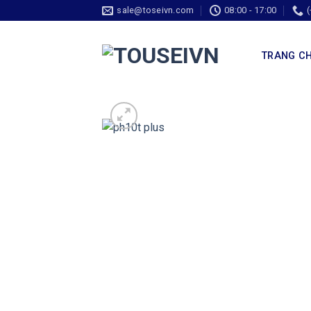
sale@toseivn.com
08:00 - 17:00
TRANG C