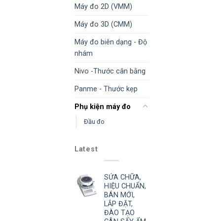
Máy đo 2D (VMM)
Máy đo 3D (CMM)
Máy đo biên dạng - Độ
nhám
Nivo -Thước cân bằng
Panme - Thước kẹp
Phụ kiện máy đo
Đầu đo
Latest
SỬA CHỮA,
HIỆU CHUẨN,
BÁN MỚI,
LẮP ĐẶT,
ĐÀO TẠO