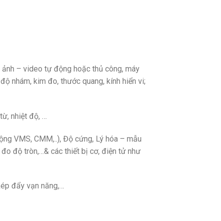
h ảnh – video tự động hoặc thủ công, máy
độ nhám, kim đo, thước quang, kính hiển vi;
từ, nhiệt độ, …
 động VMS, CMM,..), Độ cứng, Lý hóa – mẫu
đo độ tròn,…& các thiết bị cơ, điện tử như
kép đẩy vạn năng,…