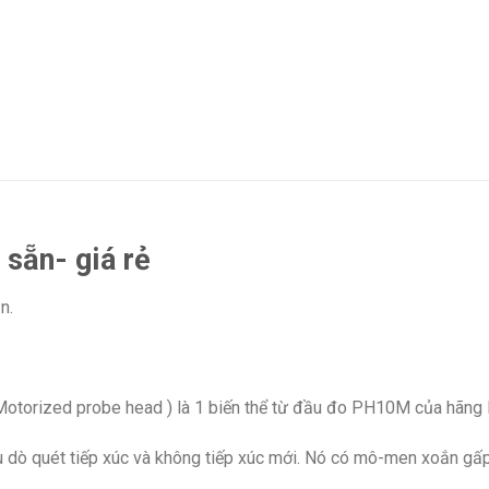
sẵn- giá rẻ
n.
rized probe head ) là 1 biến thể từ đầu đo PH10M của hãng R
ầu dò quét tiếp xúc và không tiếp xúc mới. Nó có mô-men xoắn gấ