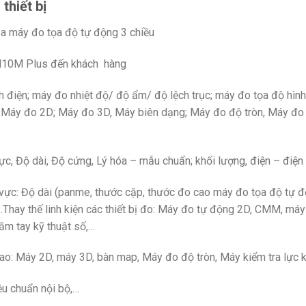
thiết bị
H10M Plus đến khách hàng
h điện; máy đo nhiệt độ/ độ ẩm/ độ lệch trục; máy đo tọa độ hìn
hế: Máy đo 2D; Máy đo 3D, Máy biên dạng; Máy đo độ tròn, Máy đo 
Lực, Độ dài, Độ cứng, Lý hóa – mẫu chuẩn; khối lượng, điện – điện 
h vực: Độ dài (panme, thước cặp, thước đo cao máy đo tọa độ tự
 …Thay thế linh kiện các thiết bị đo: Máy đo tự động 2D, CMM, máy 
ầm tay kỹ thuật số,…
ao: Máy 2D, máy 3D, bàn map, Máy đo độ tròn, Máy kiểm tra lực 
ệu chuẩn nội bộ,…