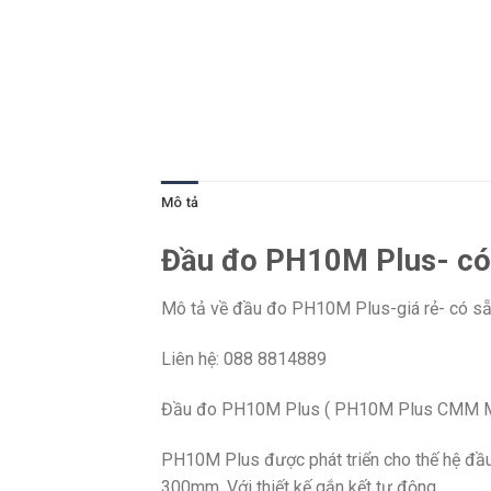
Mô tả
Đầu đo PH10M Plus- có 
Mô tả về đầu đo PH10M Plus-giá rẻ- có sẵ
Liên hệ: 088 8814889
Đầu đo PH10M Plus ( PH10M Plus CMM Moto
PH10M Plus đ
ược phát triển cho thế hệ đ
300mm. Với thiết kế gắn kết tự động.