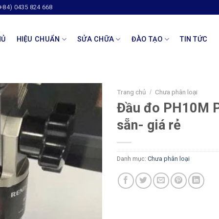
(+84) 0435 824 668
HỦ
HIỆU CHUẨN
SỬA CHỮA
ĐÀO TẠO
TIN TỨC
Trang chủ
Chưa phân loại
/
Đầu đo PH10M P
sẵn- giá rẻ
Danh mục:
Chưa phân loại