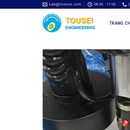
sale@toseivn.com
08:00 - 17:00
TRANG C