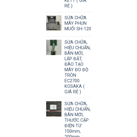
KETT ( GIÁ
RẺ )
SỬA CHỮA
MÁY PHUN
MUỐI SH-120
SỬA CHỮA,
HIỆU CHUẨN,
BÁN MỚI,
LẮP ĐẶT,
ĐÀO TẠO
MÁY ĐO ĐỘ
TRÒN
EC2700
KOSAKA (
GIÁ RẺ )
SỬA CHỮA,
HIỆU CHUẨN,
BÁN MỚI,
THƯỚC CẶP
ĐIỆN TỬ
150mm,
200mm,