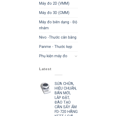
Máy đo 2D (VMM)
Máy đo 3D (CMM)
Máy đo biên dạng - Độ
nhám
Nivo -Thước cân bằng
Panme - Thước kẹp
Phụ kiện máy đo
Latest
SỬA CHỮA,
HIỆU CHUẨN,
BÁN MỚI,
LẮP ĐẶT,
ĐÀO TẠO
CÂN SẤY ẨM
FD-720 HÃNG