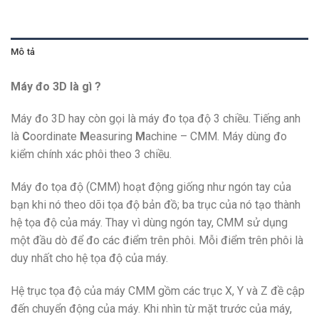
Mô tả
Máy đo 3D là gì ?
Máy đo 3D hay còn gọi là máy đo tọa độ 3 chiều. Tiếng anh
là
C
oordinate
M
easuring
M
achine – CMM. Máy dùng đo
kiểm chính xác phôi theo 3 chiều.
Máy đo tọa độ (CMM) hoạt động giống như ngón tay của
bạn khi nó theo dõi tọa độ bản đồ; ba trục của nó tạo thành
hệ tọa độ của máy. Thay vì dùng ngón tay, CMM sử dụng
một đầu dò để đo các điểm trên phôi. Mỗi điểm trên phôi là
duy nhất cho hệ tọa độ của máy.
Hệ trục tọa độ của máy CMM gồm
các trục X, Y và Z đề cập
đến chuyển động của máy. Khi nhìn từ mặt trước của máy,