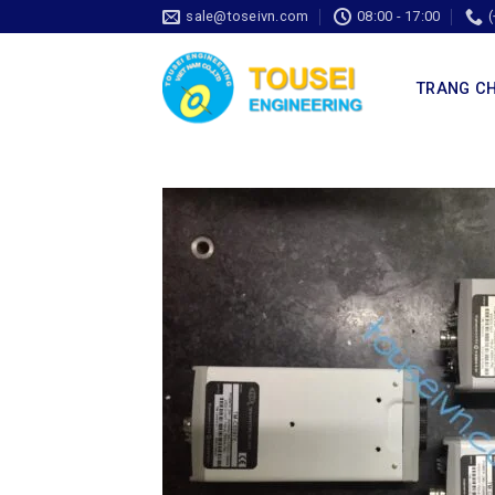
sale@toseivn.com
08:00 - 17:00
TRANG C