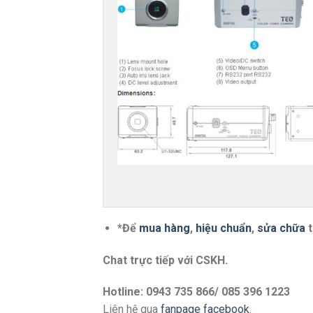
*Để
mua hàng
,
hiệu chuẩn
,
sửa chữa
t
Chat trực tiếp với
CSKH.
Hotline: 0943 735 866/ 085 396 1223
Liên hệ qua
fanpage facebook
.