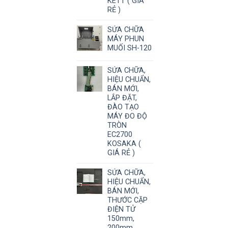
KETT ( GIÁ
RẺ )
SỬA CHỮA
MÁY PHUN
MUỐI SH-120
SỬA CHỮA,
HIỆU CHUẨN,
BÁN MỚI,
LẮP ĐẶT,
ĐÀO TẠO
MÁY ĐO ĐỘ
TRÒN
EC2700
KOSAKA (
GIÁ RẺ )
SỬA CHỮA,
HIỆU CHUẨN,
BÁN MỚI,
THƯỚC CẶP
ĐIỆN TỬ
150mm,
200mm,