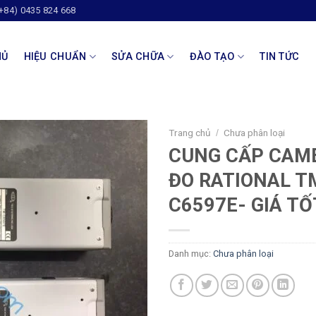
(+84) 0435 824 668
HỦ
HIỆU CHUẨN
SỬA CHỮA
ĐÀO TẠO
TIN TỨC
Trang chủ
Chưa phân loại
/
CUNG CẤP CAM
ĐO RATIONAL T
C6597E- GIÁ TỐ
Danh mục:
Chưa phân loại