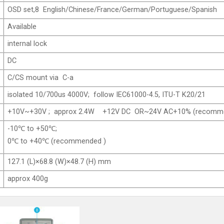
OSD set,8 English/Chinese/France/German/Portuguese/Spanish
Available
internal lock
DC
C/CS mount via C-a
isolated 10/700us 4000V; follow IEC61000-4.5, ITU-T K20/21
+10V~+30V ; approx 2.4W +12V DC OR~24V AC+10% (recomm
-10℃ to +50℃;
0℃ to +40℃ (recommended )
127.1 (L)×68.8 (W)×48.7 (H) mm
approx 400g