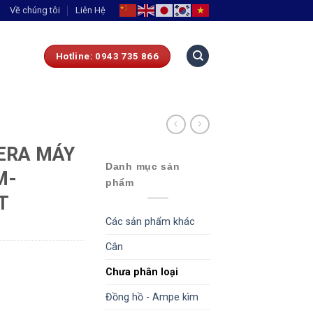
Về chúng tôi
Liên Hệ
Hotline: 0943 735 866
ERA MÁY
Danh mục sản
M-
phẩm
T
Các sản phẩm khác
Cân
Chưa phân loại
Đồng hồ - Ampe kìm