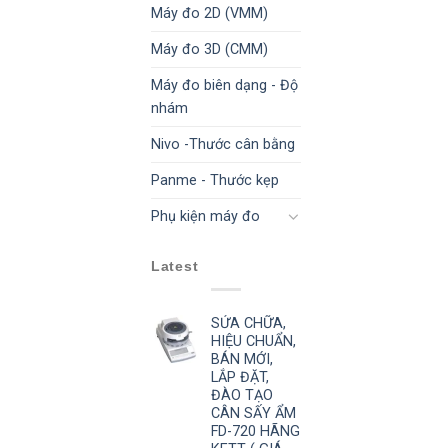
Máy đo 2D (VMM)
Máy đo 3D (CMM)
Máy đo biên dạng - Độ
nhám
Nivo -Thước cân bằng
Panme - Thước kẹp
Phụ kiện máy đo
Latest
SỬA CHỮA,
HIỆU CHUẨN,
BÁN MỚI,
LẮP ĐẶT,
ĐÀO TẠO
CÂN SẤY ẨM
FD-720 HÃNG