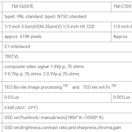
TM-C6597E
TM-C759
typeE: PAL standard; typeU: NTSC standard
1/3-inch 5.0um(H)X6.25um(V) 1/3-inch HS CCD
1/3-inch
approx 610K pixels
Approx 4
2:1 interlaced
700TVL
composite video signal: 1.0Vp-p, 75 ohms
Y:0.7Vp-p, 75 ohms: C:0.3Vp-p 75 ohms
TM
TM
TEO Bio-ele image processing
and TEO ele ext-Fx
0.01Lux
0.001Lux
63dB (AGC: OFF)
OSD set:Pushlock/ manual/auto(1800° K~10500° K)
OSD set,Brightness,contrast ratio,and sharpness,chroma,gain