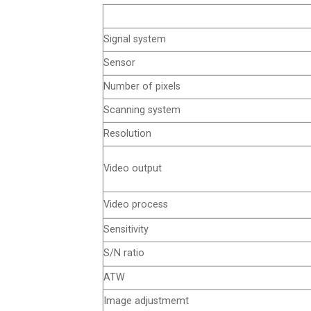
Signal system
Sensor
Number of pixels
Scanning system
Resolution
Video output
Video process
Sensitivity
S/N ratio
ATW
Image adjustmemt