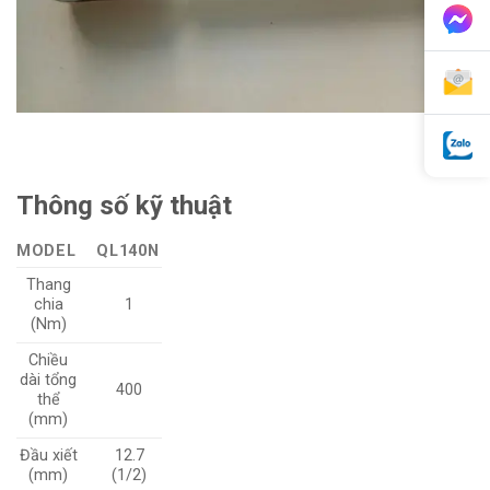
Thông số kỹ thuật
MODEL
QL140N
Thang
chia
1
(Nm)
Chiều
dài tổng
400
thể
(mm)
Đầu xiết
12.7
(mm)
(1/2)