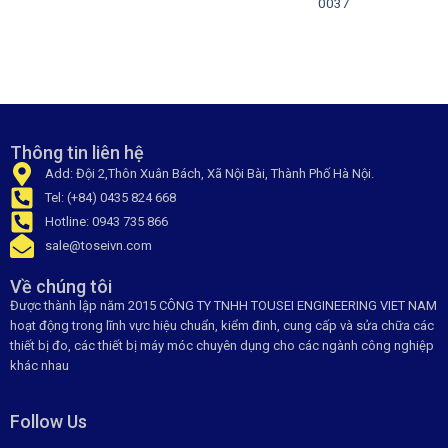
0037
Thông tin liên hệ
Add: Đội 2,Thôn Xuân Bách, Xã Nội Bài, Thành Phố Hà Nội.
Tel: (+84) 0435 824 668
Hotline: 0943 735 866
sale@toseivn.com
Về chúng tôi
Được thành lập năm 2015 CÔNG TY TNHH TOUSEI ENGINEERING VIET NAM
hoạt động trong lĩnh vực hiệu chuẩn, kiểm đinh, cung cấp và sửa chữa các
thiết bị đo, các thiết bị máy móc chuyên dụng cho các ngành công nghiệp
khác nhau
Follow Us