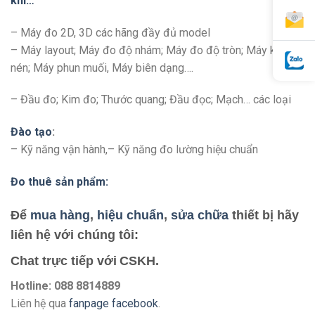
khí…
– Máy đo 2D, 3D các hãng đầy đủ model
– Máy layout; Máy đo độ nhám; Máy đo độ tròn; Máy kéo
nén; Máy phun muối, Máy biên dạng….
– Đầu đo; Kim đo; Thước quang; Đầu đọc; Mạch… các loại
Đào tạo
:
– Kỹ năng vận hành,– Kỹ năng đo lường hiệu chuẩn
Đo thuê sản phẩm:
Để
mua hàng
,
hiệu chuẩn
,
sửa chữa
thiết bị hãy
liên hệ với chú
ng tôi:
Chat trực tiếp với
CSKH.
Hotline: 088 8814889
Liên hệ qua
fanpage facebook
.