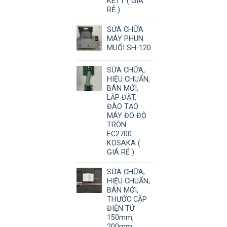
KETT ( GIÁ
RẺ )
SỬA CHỮA
MÁY PHUN
MUỐI SH-120
SỬA CHỮA,
HIỆU CHUẨN,
BÁN MỚI,
LẮP ĐẶT,
ĐÀO TẠO
MÁY ĐO ĐỘ
TRÒN
EC2700
KOSAKA (
GIÁ RẺ )
SỬA CHỮA,
HIỆU CHUẨN,
BÁN MỚI,
THƯỚC CẶP
ĐIỆN TỬ
150mm,
200mm,