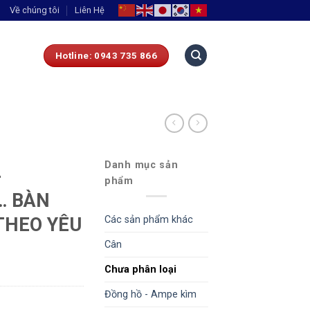
Về chúng tôi
Liên Hệ
Hotline: 0943 735 866
Danh mục sản
-
phẩm
… BÀN
Các sản phẩm khác
THEO YÊU
Cân
Chưa phân loại
Đồng hồ - Ampe kìm