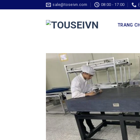
sale@toseivn.com
08:00 - 17:00
TRANG C