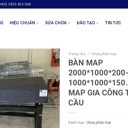
(+84) 0435 824 668
HỦ
HIỆU CHUẨN
SỬA CHỮA
ĐÀO TẠO
TIN TỨC
Trang chủ
/
Chưa phân loại
BÀN MAP
2000*1000*200
1000*1000*150
MAP GIA CÔNG 
CẦU
Danh mục:
Chưa phân loại