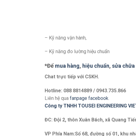
– Kỹ năng vận hành,
– Kỹ năng đo lường hiệu chuẩn
*Để
mua hàng
,
hiệu chuẩn
,
sửa chữa
Chat trực tiếp với
CSKH.
Hotline: 088 8814889 / 0943.735.866
Liên hệ qua
fanpage facebook
.
Công ty TNHH TOUSEI ENGINEERING VI
ĐC: Đội 2, thôn Xuân Bách, xã Quang Tiế
VP Phía Nam:
Số 68, đường số 01, khu nh