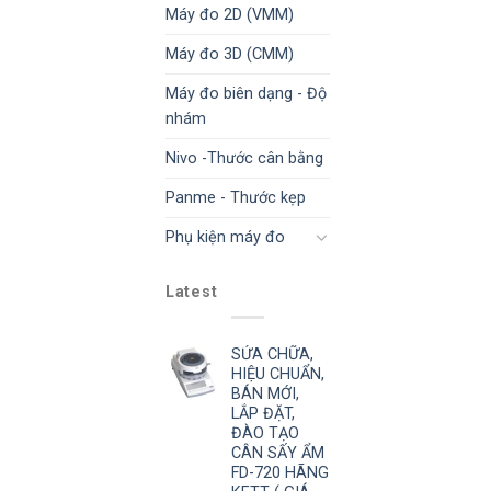
Máy đo 2D (VMM)
Máy đo 3D (CMM)
Máy đo biên dạng - Độ
nhám
Nivo -Thước cân bằng
Panme - Thước kẹp
Phụ kiện máy đo
Latest
SỬA CHỮA,
HIỆU CHUẨN,
BÁN MỚI,
LẮP ĐẶT,
ĐÀO TẠO
CÂN SẤY ẨM
FD-720 HÃNG