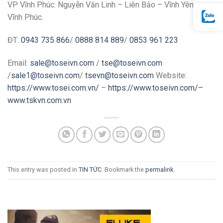
VP Vĩnh Phúc: Nguyễn Văn Linh – Liên Bảo – Vĩnh Yên –
Vĩnh Phúc.
ĐT:
0943 735 866
/
0888 814 889
/
0853 961 223
Email:
sale@toseivn.com
/
tse@toseivn.com
/
sale1@toseivn.com
/
tsevn@toseivn.com
Website:
https://www.tosei.com.vn/
–
https://www.toseivn.com/–
www.tskvn.com.vn
This entry was posted in
TIN TỨC
. Bookmark the
permalink
.