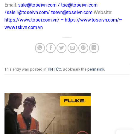
Email:
sale@toseivn.com
/
tse@toseivn.com
/
sale1@toseivn.com
/
tsevn@toseivn.com
Website:
https://www.tosei.com.vn/
–
https://www.toseivn.com/–
www.tskvn.com.vn
This entry was posted in
TIN TỨC
. Bookmark the
permalink
.