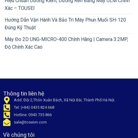
Hiệu Chuẩn Dưỡng Kiểm, Dưỡng Ren Bằng Máy ULM Chính
Xác – TOUSEI
Hướng Dẫn Vận Hành Và Bảo Trì Máy Phun Muối SH-120
Đúng Kỹ Thuật
Máy Đo 2D UNG-MICRO-400 Chính Hãng | Camera 3.2MP,
Độ Chính Xác Cao
Thông tin liên hệ
Add: Đội 2,Thôn Xuân Bách, Xã Nội Bài, Thành Phố Hà Nội.
Tel: (+84) 0435 824 668
Hotline: 0943 735 866
sale@toseivn.com
Về chúng tôi