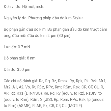
Đơn vị đo: Hệ mét, inch.
Nguyên lý đo: Phương pháp đầu dò kim Stylus.
Bộ phận gắn đầu dò kim: Bộ phận gắn đầu dò kim trượt cảm
ứng, đầu mũi đầu dò kim 2 μm (80 μin).
Lực đo: 0.7 mN
Độ phân giải: 8 nm
Dải đo: 350 μm
Các chỉ số đánh giá: Ra, Rq, Rz, Rmax, Rp, Rpk, Rk, Rvk, Mr1,
Mr2, A1, A2, Vo, Rt, R3z, RPc, Rmr, RSm, Rsk, CR, CF, CL, R,
AR, Rx, R3z (DIN/ISO), Ra, Rq, Ry (equiv. to Rz), RzJIS, tp
(equiv. to Rmr), RSm, S (JIS), Rp, Rpm, RPc, Rsk, tp (enquir.
to Rmr) (ASME), R, AR, Rx, CR, CF, CL (MOTIF).