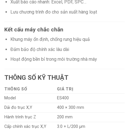
Xuất báo cáo nhanh: Excel, PDF, SPC…
Lưu chương trình đo cho sản xuất hàng loạt
Kết cấu máy chắc chắn
Khung máy ổn định, chống rung hiệu quả
Đảm bảo độ chính xác lâu dài
Hoạt động bền bỉ trong môi trường nhà máy
THÔNG SỐ KỸ THUẬT
THÔNG SỐ
GIÁ TRỊ
Model
ES400
Dải đo trục X,Y
400 × 300 mm
Hành trình trục Z
200 mm
Cấp chính xác trục X,Y
3.0 + L/200 μm