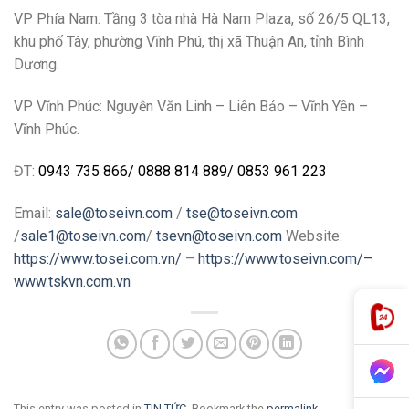
VP Phía Nam: Tầng 3 tòa nhà Hà Nam Plaza, số 26/5 QL13,
khu phố Tây, phường Vĩnh Phú, thị xã Thuận An, tỉnh Bình
Dương.
VP Vĩnh Phúc: Nguyễn Văn Linh – Liên Bảo – Vĩnh Yên –
Vĩnh Phúc.
ĐT:
0943 735 866
/
0888 814 889
/
0853 961 223
Email:
sale@toseivn.com
/
tse@toseivn.com
/
sale1@toseivn.com
/
tsevn@toseivn.com
Website:
https://www.tosei.com.vn/
–
https://www.toseivn.com/–
www.tskvn.com.vn
This entry was posted in
TIN TỨC
. Bookmark the
permalink
.