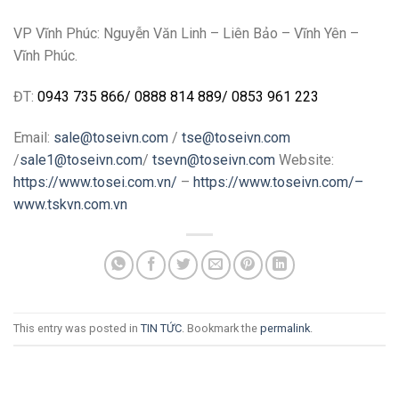
VP Vĩnh Phúc: Nguyễn Văn Linh – Liên Bảo – Vĩnh Yên –
Vĩnh Phúc.
ĐT:
0943 735 866
/
0888 814 889
/
0853 961 223
Email:
sale@toseivn.com
/
tse@toseivn.com
/
sale1@toseivn.com
/
tsevn@toseivn.com
Website:
https://www.tosei.com.vn/
–
https://www.toseivn.com/–
www.tskvn.com.vn
This entry was posted in
TIN TỨC
. Bookmark the
permalink
.