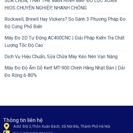
SỬA CHỮA, THAY THẾ MÀN HÌNH MÁY ĐO LỰC XOẮN
HIOS CHUYÊN NGHIỆP, NHANH CHÓNG
Rockwell, Brinell Hay Vickers? So Sánh 3 Phương Pháp Đo
Độ Cứng Phổ Biến
Máy Đo 2D Tự Động AC400CNC | Giải Pháp Kiểm Tra Chất
Lượng Tốc Độ Cao
Dịch Vụ Hiệu Chuẩn, Sửa Chữa Máy Kéo Nén Vạn Năng
Máy Đo Độ Ẩm Gỗ Kett MT-900 Chính Hãng Nhật Bản | Dải
Đo Rộng 6-80%
Thông tin liên hệ
Add: Đội 2,Thôn Xuân Bách, Xã Nội Bài, Thành Phố Hà Nội.