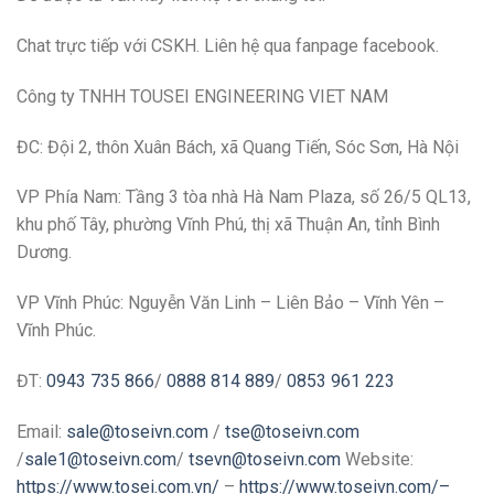
Chat trực tiếp với CSKH. Liên hệ qua fanpage facebook.
Công ty TNHH TOUSEI ENGINEERING VIET NAM
ĐC: Đội 2, thôn Xuân Bách, xã Quang Tiến, Sóc Sơn, Hà Nội
VP Phía Nam: Tầng 3 tòa nhà Hà Nam Plaza, số 26/5 QL13,
khu phố Tây, phường Vĩnh Phú, thị xã Thuận An, tỉnh Bình
Dương.
VP Vĩnh Phúc: Nguyễn Văn Linh – Liên Bảo – Vĩnh Yên –
Vĩnh Phúc.
ĐT:
0943 735 866
/
0888 814 889
/
0853 961 223
Email:
sale@toseivn.com
/
tse@toseivn.com
/
sale1@toseivn.com
/
tsevn@toseivn.com
Website:
https://www.tosei.com.vn/
–
https://www.toseivn.com/–